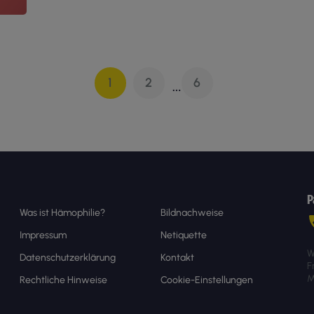
1
2
6
…
P
Was ist Hämophilie?
Bildnachweise
Impressum
Netiquette
W
Datenschutzerklärung
Kontakt
F
M
Rechtliche Hinweise
Cookie-Einstellungen