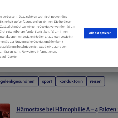
he
zu verbessern. Dazu gehören technisch notwendige
Sicherheit zur Verfügung stellen können. Die für diesen
 Zusätzlich möchten wir gerne Cookies verwenden, (1) um
ich seitenübergreifender Statistiken, (2) um Ihnen
Alle akzeptieren
 Interaktionen mit sozialen Medien anzubieten sowie (4)
mmen Sie der Nutzung aller Cookies und der damit
utzerklärung beschrieben ist, was die Nutzung von
 umfassen kann. Für weitere Informationen,
e auf "Cookie-
gelenkgesundheit
sport
konduktorin
reisen
Hämostase bei Hämophilie A – 4 Fakten