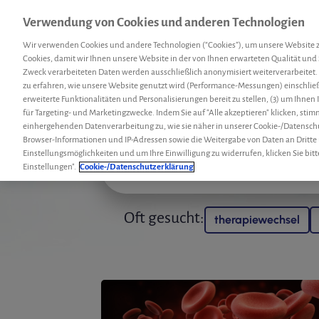
Verwendung von Cookies und anderen Technologien
Menü
Hemcoach
Suc
Wir verwenden Cookies und andere Technologien (“Cookies”), um unsere Website 
Cookies, damit wir Ihnen unsere Website in der von Ihnen erwarteten Qualität und 
Zweck verarbeiteten Daten werden ausschließlich anonymisiert weiterverarbeitet.
zu erfahren, wie unsere Website genutzt wird (Performance-Messungen) einschließl
erweiterte Funktionalitäten und Personalisierungen bereit zu stellen, (3) um Ihnen
für Targeting- und Marketingzwecke. Indem Sie auf "Alle akzeptieren" klicken, sti
einhergehenden Datenverarbeitung zu, wie sie näher in unserer Cookie-/Datensch
Browser-Informationen und IP-Adressen sowie die Weitergabe von Daten an Dritte
Einstellungsmöglichkeiten und um Ihre Einwilligung zu widerrufen, klicken Sie bitt
Einstellungen".
Cookie-/Datenschutzerklärung
Oft gesucht:
therapiewechsel