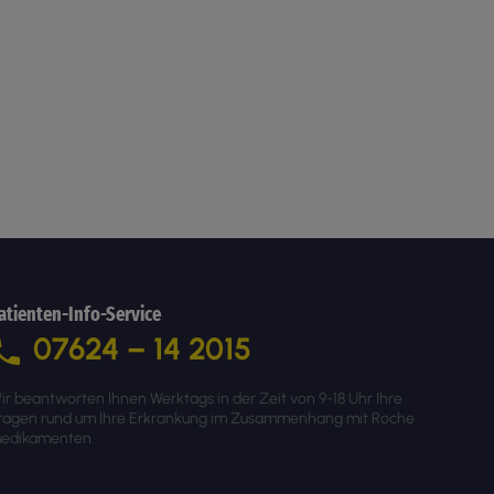
atienten-Info-Service
07624 – 14 2015
ir beantworten Ihnen Werktags in der Zeit von 9-18 Uhr Ihre
ragen rund um Ihre Erkrankung im Zusammenhang mit Roche
edikamenten.