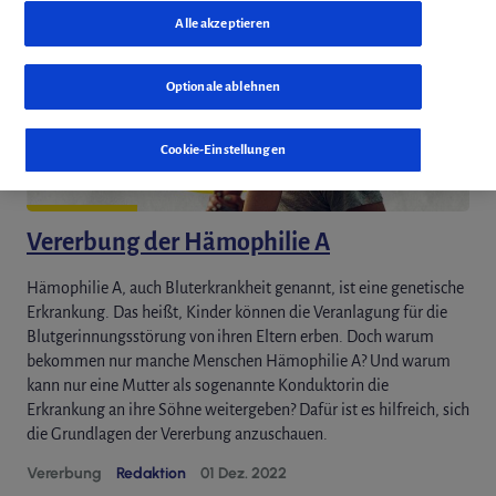
Alle akzeptieren
Optionale ablehnen
Cookie-Einstellungen
Vererbung der Hämophilie A
Hämophilie A, auch Bluterkrankheit genannt, ist eine genetische
Erkrankung. Das heißt, Kinder können die Veranlagung für die
Blutgerinnungsstörung von ihren Eltern erben. Doch warum
bekommen nur manche Menschen Hämophilie A? Und warum
kann nur eine Mutter als sogenannte Konduktorin die
Erkrankung an ihre Söhne weitergeben? Dafür ist es hilfreich, sich
die Grundlagen der Vererbung anzuschauen.
Vererbung
Redaktion
01 Dez. 2022