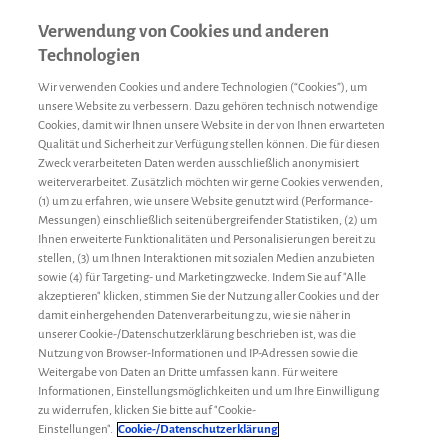
Verwendung von Cookies und anderen
Technologien
Wir verwenden Cookies und andere Technologien (“Cookies”), um
unsere Website zu verbessern. Dazu gehören technisch notwendige
Cookies, damit wir Ihnen unsere Website in der von Ihnen erwarteten
Qualität und Sicherheit zur Verfügung stellen können. Die für diesen
Zweck verarbeiteten Daten werden ausschließlich anonymisiert
weiterverarbeitet. Zusätzlich möchten wir gerne Cookies verwenden,
(1) um zu erfahren, wie unsere Website genutzt wird (Performance-
Messungen) einschließlich seitenübergreifender Statistiken, (2) um
Ihnen erweiterte Funktionalitäten und Personalisierungen bereit zu
Oft gesucht:
stellen, (3) um Ihnen Interaktionen mit sozialen Medien anzubieten
sowie (4) für Targeting- und Marketingzwecke. Indem Sie auf "Alle
therapiewechsel
gelenkgesundheit
akzeptieren" klicken, stimmen Sie der Nutzung aller Cookies und der
damit einhergehenden Datenverarbeitung zu, wie sie näher in
sport
konduktorin
reisen
unserer Cookie-/Datenschutzerklärung beschrieben ist, was die
Nutzung von Browser-Informationen und IP-Adressen sowie die
Weitergabe von Daten an Dritte umfassen kann. Für weitere
Informationen, Einstellungsmöglichkeiten und um Ihre Einwilligung
zu widerrufen, klicken Sie bitte auf "Cookie-
Einstellungen".
Cookie-/Datenschutzerklärung