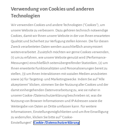
Verwendung von Cookies und anderen
Technologien
Wir verwenden Cookies und andere Technologien (“Cookies”), um
unsere Website zu verbessern. Dazu gehören technisch notwendige
Cookies, damit wir Ihnen unsere Website in der von Ihnen erwarteten
Qualität und Sicherheit zur Verfügung stellen können. Die für diesen
Zweck verarbeiteten Daten werden ausschließlich anonymisiert
weiterverarbeitet. Zusätzlich möchten wir gerne Cookies verwenden,
(1) um zu erfahren, wie unsere Website genutzt wird (Performance-
Gemeinschaftspraxis Hämatologie – Onkologie
Messungen) einschließlich seitenübergreifender Statistiken, (2) um
Ihnen erweiterte Funktionalitäten und Personalisierungen bereit zu
stellen, (3) um Ihnen Interaktionen mit sozialen Medien anzubieten
NAME
ADRESSE
TELEFONNUMMER
sowie (4) für Targeting- und Marketingzwecke. Indem Sie auf "Alle
akzeptieren" klicken, stimmen Sie der Nutzung aller Cookies und der
Gemeinschaftspraxis
damit einhergehenden Datenverarbeitung zu, wie sie näher in
Arnoldstraße
Hämatologie –
unserer Cookie-/Datenschutzerklärung beschrieben ist, was die
18
(0351) 447 23 40
Onkologie
Nutzung von Browser-Informationen und IP-Adressen sowie die
01307
(0351) 447 34 11
Herr Dr. med. Jens
Weitergabe von Daten an Dritte umfassen kann. Für weitere
Dresden
Informationen, Einstellungsmöglichkeiten und um Ihre Einwilligung
Freiberg-Richter
zu widerrufen, klicken Sie bitte auf "Cookie-
Einstellungen".
Cookie-/Datenschutzerklärung