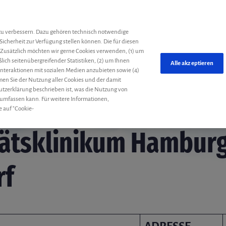
he
zu verbessern. Dazu gehören technisch notwendige
Sicherheit zur Verfügung stellen können. Die für diesen
 Zusätzlich möchten wir gerne Cookies verwenden, (1) um
ich seitenübergreifender Statistiken, (2) um Ihnen
Alle akzeptieren
 Interaktionen mit sozialen Medien anzubieten sowie (4)
mmen Sie der Nutzung aller Cookies und der damit
utzerklärung beschrieben ist, was die Nutzung von
 umfassen kann. Für weitere Informationen,
e auf "Cookie-
tätsklinikum Hambur
rf