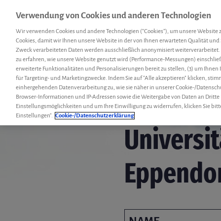
Verwendung von Cookies und anderen Technologien
Menü
Hemcoach
Suc
Wir verwenden Cookies und andere Technologien (“Cookies”), um unsere Website 
Cookies, damit wir Ihnen unsere Website in der von Ihnen erwarteten Qualität und 
Zweck verarbeiteten Daten werden ausschließlich anonymisiert weiterverarbeitet.
zu erfahren, wie unsere Website genutzt wird (Performance-Messungen) einschließl
erweiterte Funktionalitäten und Personalisierungen bereit zu stellen, (3) um Ihnen
für Targeting- und Marketingzwecke. Indem Sie auf "Alle akzeptieren" klicken, sti
einhergehenden Datenverarbeitung zu, wie sie näher in unserer Cookie-/Datensch
Browser-Informationen und IP-Adressen sowie die Weitergabe von Daten an Dritte
Einstellungsmöglichkeiten und um Ihre Einwilligung zu widerrufen, klicken Sie bitt
Einstellungen".
Cookie-/Datenschutzerklärung
Universi
Eppendo