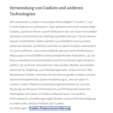
Verwendung von Cookies und anderen
Technologien
Wir verwenden Cookies und andere Technologien (“Cookies”), um
unsere Website zu verbessern. Dazu gehören technisch notwendige
Cookies, damit wir Ihnen unsere Website in der von Ihnen erwarteten
Qualität und Sicherheit zur Verfügung stellen können. Die für diesen
Zweck verarbeiteten Daten werden ausschließlich anonymisiert
weiterverarbeitet. Zusätzlich möchten wir gerne Cookies verwenden,
(1) um zu erfahren, wie unsere Website genutzt wird (Performance-
Universitätsklinikum Rostock
Messungen) einschließlich seitenübergreifender Statistiken, (2) um
Ihnen erweiterte Funktionalitäten und Personalisierungen bereit zu
stellen, (3) um Ihnen Interaktionen mit sozialen Medien anzubieten
NAME
ADRESSE
TELEFONNUMMER
sowie (4) für Targeting- und Marketingzwecke. Indem Sie auf "Alle
akzeptieren" klicken, stimmen Sie der Nutzung aller Cookies und der
Universitätsklinikum
damit einhergehenden Datenverarbeitung zu, wie sie näher in
Rostock
Ernst-
unserer Cookie-/Datenschutzerklärung beschrieben ist, was die
(0381) 494 72 55
Kinder- u.
Heydemann-
Nutzung von Browser-Informationen und IP-Adressen sowie die
(0381) 494 686 72
Jugendklinik,
Straße 8
Weitergabe von Daten an Dritte umfassen kann. Für weitere
55
Informationen, Einstellungsmöglichkeiten und um Ihre Einwilligung
Onkologisch-
18055
(0381) 494 72 62
zu widerrufen, klicken Sie bitte auf "Cookie-
hämatologische
Rostock
Einstellungen".
Cookie-/Datenschutzerklärung
Fachambulanz