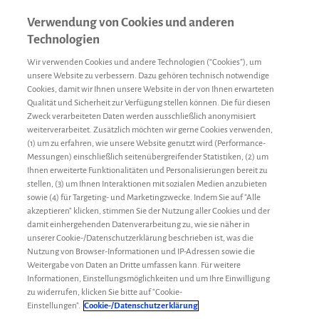
Verwendung von Cookies und anderen
Technologien
Wir verwenden Cookies und andere Technologien (“Cookies”), um
unsere Website zu verbessern. Dazu gehören technisch notwendige
Cookies, damit wir Ihnen unsere Website in der von Ihnen erwarteten
Qualität und Sicherheit zur Verfügung stellen können. Die für diesen
Zweck verarbeiteten Daten werden ausschließlich anonymisiert
Die ACTIVE A Netiquette
weiterverarbeitet. Zusätzlich möchten wir gerne Cookies verwenden,
(1) um zu erfahren, wie unsere Website genutzt wird (Performance-
Messungen) einschließlich seitenübergreifender Statistiken, (2) um
Mit unserer Kampagne Active A möchten wir Euch im Umgang
Ihnen erweiterte Funktionalitäten und Personalisierungen bereit zu
mit Eurer Hämophilie A unterstützen. Wir wollen Euch so viele
stellen, (3) um Ihnen Interaktionen mit sozialen Medien anzubieten
Informationen wie möglich zum Thema Hämophilie A
sowie (4) für Targeting- und Marketingzwecke. Indem Sie auf "Alle
bereitstellen und Euch mit Tipps sowie Hilfestellungen
akzeptieren" klicken, stimmen Sie der Nutzung aller Cookies und der
damit einhergehenden Datenverarbeitung zu, wie sie näher in
versorgen.
unserer Cookie-/Datenschutzerklärung beschrieben ist, was die
Nutzung von Browser-Informationen und IP-Adressen sowie die
Allerdings ist es uns aufgrund von rechtlichen Vorgaben
Weitergabe von Daten an Dritte umfassen kann. Für weitere
(Heilmittelwerbegesetz) nicht gestattet, auf unserer Website, bei
Informationen, Einstellungsmöglichkeiten und um Ihre Einwilligung
Facebook
oder bei
Instagram
über einige Themen wie z. B.
zu widerrufen, klicken Sie bitte auf "Cookie-
verschreibungspflichtige Medikamente zu sprechen. Zudem
Einstellungen".
Cookie-/Datenschutzerklärung
dürfen und wollen wir nicht über andere Unternehmen oder