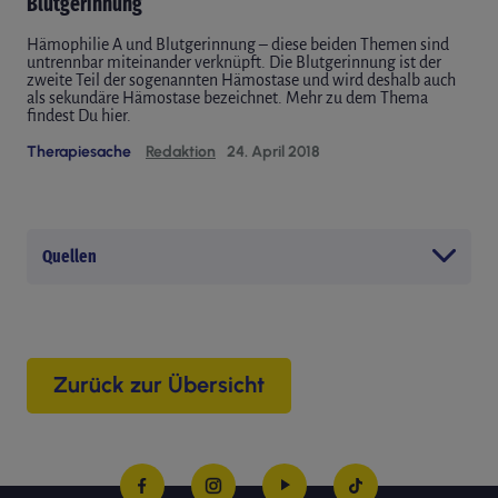
Blutgerinnung
Hämophilie A und Blutgerinnung – diese beiden Themen sind
untrennbar miteinander verknüpft. Die Blutgerinnung ist der
zweite Teil der sogenannten Hämostase und wird deshalb auch
als sekundäre Hämostase bezeichnet. Mehr zu dem Thema
findest Du hier.
Therapiesache
Redaktion
24. April 2018
Quellen
Pschyrembel Online | Hämostase
Pschyrembel Online | Blutgerinnung
Zurück zur Übersicht
Pschyrembel Online | Thrombose