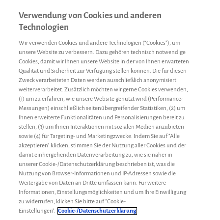
Verwendung von Cookies und anderen
Technologien
Wir verwenden Cookies und andere Technologien (“Cookies”), um
unsere Website zu verbessern. Dazu gehören technisch notwendige
Cookies, damit wir Ihnen unsere Website in der von Ihnen erwarteten
Qualität und Sicherheit zur Verfügung stellen können. Die für diesen
Hämostase
Zweck verarbeiteten Daten werden ausschließlich anonymisiert
weiterverarbeitet. Zusätzlich möchten wir gerne Cookies verwenden,
(1) um zu erfahren, wie unsere Website genutzt wird (Performance-
Der Begriff
Hämostase
kommt aus dem Altgriechischen und
Messungen) einschließlich seitenübergreifender Statistiken, (2) um
bedeutet
Ihnen erweiterte Funktionalitäten und Personalisierungen bereit zu
„Blutstillung“
(
haíma
= Blut und
stasis
= Stillung). Die
stellen, (3) um Ihnen Interaktionen mit sozialen Medien anzubieten
Hämostase umfasst alle Prozesse, die zum Stillstand einer
sowie (4) für Targeting- und Marketingzwecke. Indem Sie auf "Alle
Blutung beitragen und ist somit lebenswichtig.
akzeptieren" klicken, stimmen Sie der Nutzung aller Cookies und der
damit einhergehenden Datenverarbeitung zu, wie sie näher in
Phasen und Schritte der Hämostase
unserer Cookie-/Datenschutzerklärung beschrieben ist, was die
Nutzung von Browser-Informationen und IP-Adressen sowie die
Die Hämostase besteht aus zwei Phasen (primär und sekundär),
Weitergabe von Daten an Dritte umfassen kann. Für weitere
die sich aus mehreren Schritten zusammensetzen. Zur primären
Informationen, Einstellungsmöglichkeiten und um Ihre Einwilligung
Hämostase gehören das Zusammenziehen der Blutgefäße, die
zu widerrufen, klicken Sie bitte auf "Cookie-
Anlagerung und die Aktivierung von Blutplättchen
Einstellungen".
Cookie-/Datenschutzerklärung