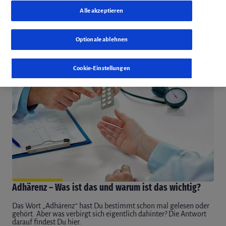
Verantwortung für die Therapieentscheidung.
Alle akzeptieren
Mehr zum Thema
Optionale ablehnen
Cookie-Einstellungen
Adhärenz – Was ist das und warum ist das wichtig?
Das Wort „Adhärenz“ hast Du bestimmt schon mal gelesen oder
gehört. Aber was verbirgt sich eigentlich dahinter? Die Antwort
darauf findest Du hier.