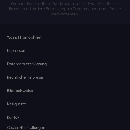
Wir beantworten Ihnen Werktags in der Zeit von 9-18 Uhr Ihre
Fragen rund um Ihre Erkrankung im Zusammenhang mit Roche
Medikamenten.
Was ist Hämophilie?
Impressum
Datenschutzerklärung
Rechtliche Hinweise
Bildnachweise
Netiquette
Kontakt
Cookie-Einstellungen