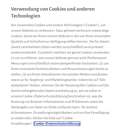
Verwendung von Cookies und anderen
Technologien
Wir verwenden Cookies und andere Technologien (“Cookies”), um
unsere Website zu verbessern. Dazu gehören technisch notwendige
Cookies, damit wir Ihnen unsere Website in der von Ihnen erwarteten
Qualität und Sicherheit zur Verfügung stellen können. Die für diesen
Compliance
Zweck verarbeiteten Daten werden ausschließlich anonymisiert
weiterverarbeitet. Zusätzlich möchten wir gerne Cookies verwenden,
(1) um zu erfahren, wie unsere Website genutzt wird (Performance-
Der Begriff „Compliance“ besagt, dass eine Patientin oder ein
Messungen) einschließlich seitenübergreifender Statistiken, (2) um
Patient die vom Behandlungsteam festgelegte Therapie befolgt.
Ihnen erweiterte Funktionalitäten und Personalisierungen bereit zu
stellen, (3) um Ihnen Interaktionen mit sozialen Medien anzubieten
Dabei wurde die Therapieentscheidung allein von der Ärztin oder
sowie (4) für Targeting- und Marketingzwecke. Indem Sie auf "Alle
dem Arzt getroffen und die betroffene Person war nicht an der
akzeptieren" klicken, stimmen Sie der Nutzung aller Cookies und der
Entscheidung beteiligt.
damit einhergehenden Datenverarbeitung zu, wie sie näher in
unserer Cookie-/Datenschutzerklärung beschrieben ist, was die
Unterschied zu Adhärenz
Nutzung von Browser-Informationen und IP-Adressen sowie die
Weitergabe von Daten an Dritte umfassen kann. Für weitere
Im Gegensatz zur
Adhärenz
hat die betroffene Person bei der
Informationen, Einstellungsmöglichkeiten und um Ihre Einwilligung
Compliance eine eher passive Rolle. Sie befolgt nur die Vorgaben
zu widerrufen, klicken Sie bitte auf "Cookie-
vom Behandlungsteam und übernimmt selbst keine
Einstellungen".
Cookie-/Datenschutzerklärung