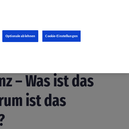
Optionale ablehnen
Cookie-Einstellungen
tion
3. November 2021
z – Was ist das
rum ist das
?