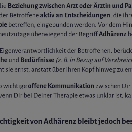
die
Beziehung zwischen Arzt oder Ärztin und Pa
der Betroffene
aktiv an Entscheidungen
, die i
pie
betreffen, eingebunden werden. Vor dem Hin
 heutzutage überwiegend der Begriff
Adhärenz
b
Eigenverantwortlichkeit der Betroffenen, berücks
che
und
Bedürfnisse
(z. B. in Bezug auf Verabrei
 sie ernst, anstatt über ihren Kopf hinweg zu en
so wichtige
offene Kommunikation
zwischen Dir
Wenn Dir bei Deiner Therapie etwas unklar ist, 
chtigkeit von Adhärenz bleibt jedoch be