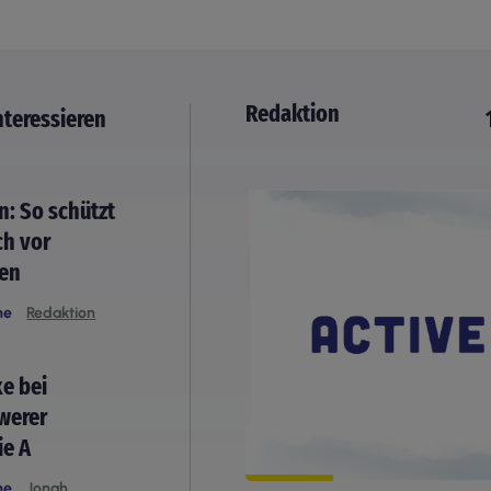
Redaktion
nteressieren
n: So schützt
ch vor
gen
he
Redaktion
e bei
werer
ie A
he
Jonah