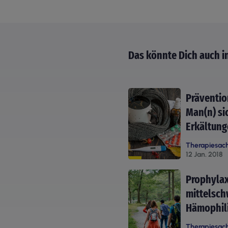
Das könnte Dich auch i
Präventio
Man(n) si
Erkältun
Therapiesac
12 Jan. 2018
Prophylax
mittelsch
Hämophil
Therapiesac