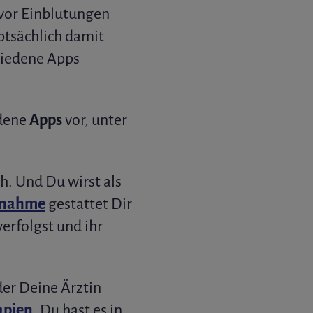
vor Einblutungen
ptsächlich damit
hiedene Apps
edene
Apps
vor, unter
h. Und Du wirst als
nnahme
gestattet Dir
verfolgst und ihr
der Deine Ärztin
apien
. Du hast es in