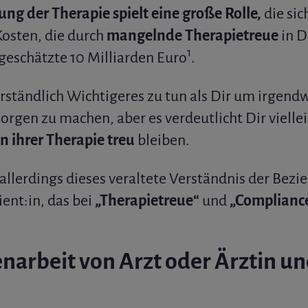
ung der Therapie spielt eine große Rolle,
die sic
Kosten, die durch
mangelnde Therapietreue
in D
1
geschätzte 10 Milliarden Euro
.
rständlich Wichtigeres zu tun als Dir um irgend
gen zu machen, aber es verdeutlicht Dir vielleic
n ihrer Therapie treu
bleiben.
 allerdings dieses veraltete Verständnis der Bez
ent:in, das bei
„Therapietreue“
und
„Complianc
rbeit von Arzt oder Ärztin und