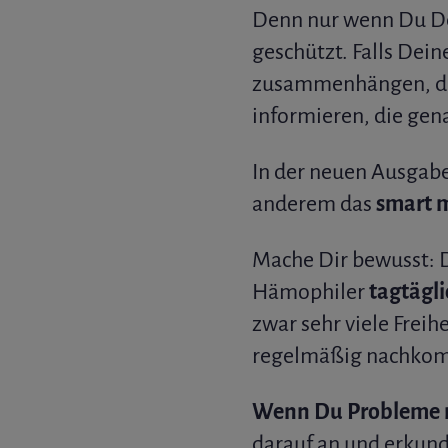
Denn nur wenn Du De
geschützt. Falls Dein
zusammenhängen, das
informieren, die gen
In der neuen Ausgab
anderem das
smart 
Mache Dir bewusst: D
Hämophiler
tagtägli
zwar sehr viele Freih
regelmäßig nachko
Wenn Du Probleme m
darauf an und erkund