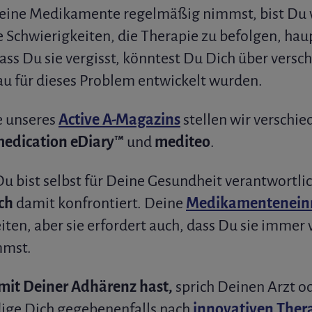
ine Medikamente regelmäßig nimmst, bist Du 
e Schwierigkeiten, die Therapie zu befolgen, hau
s Du sie vergisst, könntest Du Dich über versc
au für dieses Problem entwickelt wurden.
e unseres
Active A-Magazins
stellen wir verschi
medication eDiary™
und
mediteo
.
u bist selbst für Deine Gesundheit verantwortlic
ch
damit konfrontiert. Deine
Medikamentenei
eiten, aber sie erfordert auch, dass Du sie immer 
mmst.
it Deiner Adhärenz hast,
sprich Deinen Arzt o
ige Dich gegebenenfalls nach
innovativen Ther