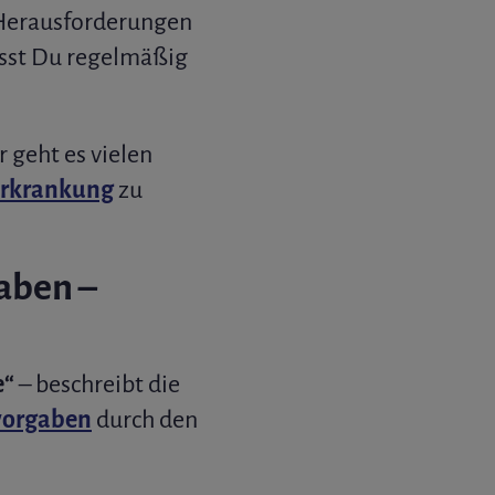
 Herausforderungen
sst Du regelmäßig
r geht es vielen
Erkrankung
zu
aben –
e“
– beschreibt die
vorgaben
durch den