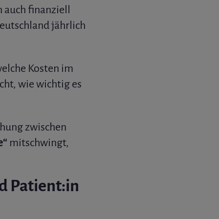
h auch finanziell
eutschland jährlich
welche Kosten im
ht, wie wichtig es
iehung zwischen
e“
mitschwingt,
 Patient:in