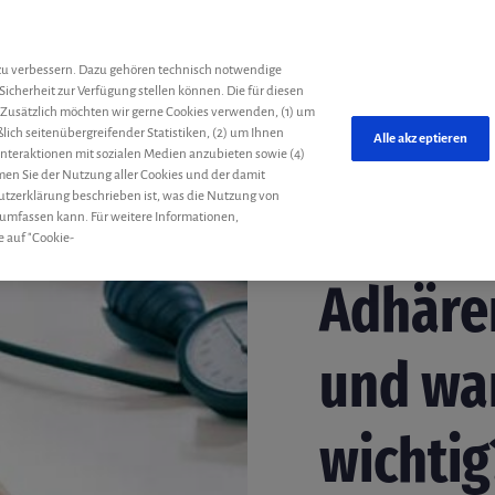
he
zu verbessern. Dazu gehören technisch notwendige
Sicherheit zur Verfügung stellen können. Die für diesen
 Zusätzlich möchten wir gerne Cookies verwenden, (1) um
ich seitenübergreifender Statistiken, (2) um Ihnen
Alle akzeptieren
 Interaktionen mit sozialen Medien anzubieten sowie (4)
mmen Sie der Nutzung aller Cookies und der damit
utzerklärung beschrieben ist, was die Nutzung von
 umfassen kann. Für weitere Informationen,
e auf "Cookie-
Therapiewechsel
Redak
Adhären
und wa
wichtig