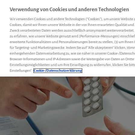
Verwendung von Cookies und anderen Technologien
Menü
Hemcoach
Suc
Wir verwenden Cookies und andere Technologien (“Cookies”), um unsere Website 
Cookies, damit wir Ihnen unsere Website in der von Ihnen erwarteten Qualität und 
Zweck verarbeiteten Daten werden ausschließlich anonymisiert weiterverarbeitet.
zu erfahren, wie unsere Website genutzt wird (Performance-Messungen) einschließl
erweiterte Funktionalitäten und Personalisierungen bereit zu stellen, (3) um Ihnen
für Targeting- und Marketingzwecke. Indem Sie auf "Alle akzeptieren" klicken, sti
einhergehenden Datenverarbeitung zu, wie sie näher in unserer Cookie-/Datensch
Browser-Informationen und IP-Adressen sowie die Weitergabe von Daten an Dritte
Einstellungsmöglichkeiten und um Ihre Einwilligung zu widerrufen, klicken Sie bitt
Einstellungen".
Cookie-/Datenschutzerklärung