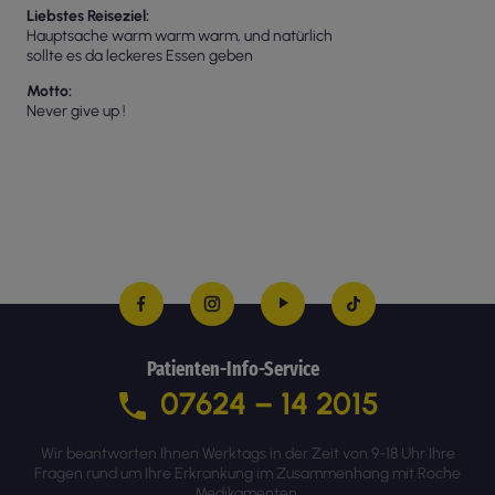
Liebstes Reiseziel
Hauptsache warm warm warm, und natürlich
sollte es da leckeres Essen geben
Motto
Never give up !
Patienten-Info-Service
07624 – 14 2015
Wir beantworten Ihnen Werktags in der Zeit von 9-18 Uhr Ihre
Fragen rund um Ihre Erkrankung im Zusammenhang mit Roche
Medikamenten.