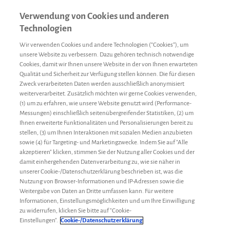
Verwendung von Cookies und anderen
Technologien
Wir verwenden Cookies und andere Technologien (“Cookies”), um
unsere Website zu verbessern. Dazu gehören technisch notwendige
Cookies, damit wir Ihnen unsere Website in der von Ihnen erwarteten
Qualität und Sicherheit zur Verfügung stellen können. Die für diesen
Zweck verarbeiteten Daten werden ausschließlich anonymisiert
weiterverarbeitet. Zusätzlich möchten wir gerne Cookies verwenden,
(1) um zu erfahren, wie unsere Website genutzt wird (Performance-
Messungen) einschließlich seitenübergreifender Statistiken, (2) um
Ihnen erweiterte Funktionalitäten und Personalisierungen bereit zu
stellen, (3) um Ihnen Interaktionen mit sozialen Medien anzubieten
sowie (4) für Targeting- und Marketingzwecke. Indem Sie auf "Alle
akzeptieren" klicken, stimmen Sie der Nutzung aller Cookies und der
damit einhergehenden Datenverarbeitung zu, wie sie näher in
unserer Cookie-/Datenschutzerklärung beschrieben ist, was die
Nutzung von Browser-Informationen und IP-Adressen sowie die
Weitergabe von Daten an Dritte umfassen kann. Für weitere
Informationen, Einstellungsmöglichkeiten und um Ihre Einwilligung
zu widerrufen, klicken Sie bitte auf "Cookie-
Therapiewechsel
Anwar
28. April 2021
Einstellungen".
Cookie-/Datenschutzerklärung
Katheter hat einen Riss – was nun?