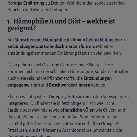
richtige Ernährung
zu Deinem Wohlbefinden sowie zu starken
Knochen und Muskeln beitragen.
1. Hämophilie A und Diät – welche ist
geeignet?
B
ei
Menschen mit Hämophilie A
können
Gelenkblutungen
zu
Entzündungen und Gelenkschmerzen führen.
Mit einer
entzündungshemmenden Ernährung lässt sich viel bewirken.
Dazu gehören viel Obst und Gemüse sowie Nüsse. Diese
kommen nicht nur der schlanken Linie zugute, sondern enthalten
auch viele sekundäre Pflanzenstoffe, die
Entzündungen
entgegenwirken
und
Beschwerden lindern
können.
Ebenso wichtig ist es,
Omega-3-Fettsäuren
in den Speiseplan zu
integrieren. Du findest sie in fetthaltigem Fisch wie Lachs,
Sardine oder Makrele sowie
pflanzlichen Ölen
wie Oliven- und
Rapsöl, Walnüsse und Leinsamen. Auf Sonnenblumen- und
Distelöl gilt es besser zu verzichten. Sie enthalten Omega-6-
Fettsäuren, die der Körper zu Arachidonsäure umwandelt, die
Entzündungen befeuert.