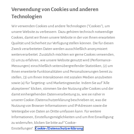
Verwendung von Cookies und anderen
Technologien
Wir verwenden Cookies und andere Technologien (“Cookies”), um
unsere Website zu verbessern. Dazu gehören technisch notwendige
Cookies, damit wir Ihnen unsere Website in der von Ihnen erwarteten
Qualität und Sicherheit zur Verfügung stellen können. Die für diesen
Zweck verarbeiteten Daten werden ausschließlich anonymisiert
weiterverarbeitet. Zusätzlich möchten wir gerne Cookies verwenden,
(1) um zu erfahren, wie unsere Website genutzt wird (Performance-
Messungen) einschließlich seitenübergreifender Statistiken, (2) um
Ihnen erweiterte Funktionalitäten und Personalisierungen bereit zu
stellen, (3) um Ihnen Interaktionen mit sozialen Medien anzubieten
sowie (4) für Targeting- und Marketingzwecke. Indem Sie auf "Alle
akzeptieren" klicken, stimmen Sie der Nutzung aller Cookies und der
damit einhergehenden Datenverarbeitung zu, wie sie näher in
unserer Cookie-/Datenschutzerklärung beschrieben ist, was die
Nutzung von Browser-Informationen und IP-Adressen sowie die
Weitergabe von Daten an Dritte umfassen kann. Für weitere
Informationen, Einstellungsmöglichkeiten und um Ihre Einwilligung
zu widerrufen, klicken Sie bitte auf "Cookie-
Sport & Ernährung
Redaktion
17. April 2018
Einstellungen".
Cookie-/Datenschutzerklärung
Wie eine Diät bei Menschen mit Hämophilie A