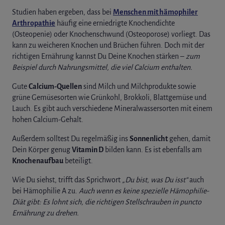
Studien haben ergeben, dass bei
Menschen mit hämophiler
Arthropathie
häufig eine erniedrigte Knochendichte
(Osteopenie) oder Knochenschwund (Osteoporose) vorliegt. Das
kann zu weicheren Knochen und Brüchen führen. Doch mit der
richtigen Ernährung kannst Du Deine Knochen stärken –
zum
Beispiel durch Nahrungsmittel, die viel Calcium enthalten.
Gute
Calcium-Quellen
sind Milch und Milchprodukte sowie
grüne Gemüsesorten wie Grünkohl, Brokkoli, Blattgemüse und
Lauch. Es gibt auch verschiedene Mineralwassersorten mit einem
hohen Calcium-Gehalt.
Außerdem solltest Du regelmäßig ins
Sonnenlicht
gehen, damit
Dein Körper genug
Vitamin D
bilden kann. Es ist ebenfalls am
Knochenaufbau
beteiligt.
Wie Du siehst, trifft das Sprichwort
„Du bist, was Du isst“
auch
bei Hämophilie A zu.
Auch wenn es keine spezielle Hämophilie-
Diät gibt: Es lohnt sich, die richtigen Stellschrauben in puncto
Ernährung zu drehen.