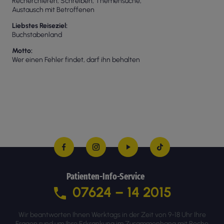
Recherchieren, Schreiben, Themensuche,
Austausch mit Betroffenen
Liebstes Reiseziel
Buchstabenland
Motto
Wer einen Fehler findet, darf ihn behalten
Patienten-Info-Service
07624 – 14 2015
Wir beantworten Ihnen Werktags in der Zeit von 9-18 Uhr Ihre
Fragen rund um Ihre Erkrankung im Zusammenhang mit Roche