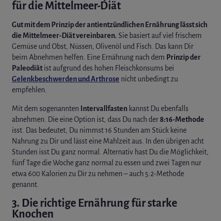
für die Mittelmeer-Diät
Gut mit dem Prinzip der antientzündlichen Ernährung lässt sich
die Mittelmeer-Diät vereinbaren.
Sie basiert auf viel frischem
Gemüse und Obst, Nüssen, Olivenöl und Fisch. Das kann Dir
beim Abnehmen helfen. Eine Ernährung nach dem
Prinzip der
Paleodiät
ist aufgrund des hohen Fleischkonsums bei
Gelenkbeschwerden und Arthrose
nicht unbedingt zu
empfehlen.
Mit dem sogenannten
Intervallfasten
kannst Du ebenfalls
abnehmen. Die eine Option ist, dass Du nach der
8:16-Methode
isst. Das bedeutet, Du nimmst 16 Stunden am Stück keine
Nahrung zu Dir und lässt eine Mahlzeit aus. In den übrigen acht
Stunden isst Du ganz normal. Alternativ hast Du die Möglichkeit,
fünf Tage die Woche ganz normal zu essen und zwei Tagen nur
etwa 600 Kalorien zu Dir zu nehmen – auch 5:2-Methode
genannt.
3. Die richtige Ernährung für starke
Knochen