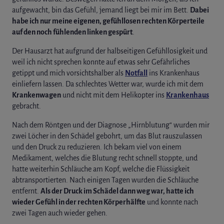
aufgewacht, bin das Gefühl, jemand liegt bei mir im Bett.
Dabei
habe ich nur meine eigenen, gefühllosen rechten Körperteile
auf den noch fühlenden linken gespürt
.
Der Hausarzt hat aufgrund der halbseitigen Gefühllosigkeit und
weil ich nicht sprechen konnte auf etwas sehr Gefährliches
getippt und mich vorsichtshalber als
Notfall
ins Krankenhaus
einliefern lassen. Da schlechtes Wetter war, wurde ich mit dem
Krankenwagen
und nicht mit dem Helikopter ins
Krankenhaus
gebracht.
Nach dem Röntgen und der Diagnose „Hirnblutung“ wurden mir
zwei Löcher in den Schädel gebohrt, um das Blut rauszulassen
und den Druck zu reduzieren. Ich bekam viel von einem
Medikament, welches die Blutung recht schnell stoppte, und
hatte weiterhin Schläuche am Kopf, welche die Flüssigkeit
abtransportierten. Nach einigen Tagen wurden die Schläuche
entfernt.
Als der Druck im Schädel dann weg war, hatte ich
wieder Gefühl in der rechten Körperhälfte
und konnte nach
zwei Tagen auch wieder gehen.