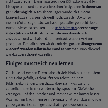
nicht aussprechen. Dann musste ich von 100 rückwärts zählen.
Ich sagte „100“ und dann war ich schon fertig, denn
Rechnen war
gar nicht möglich
. Nach sieben Tagen wurde ich aus dem
Krankenhaus entlassen. Ich weiß noch, dass der Doktor zu
meiner Mutter sagte: „So, wir haben jetzt alles gemacht. Jetzt
müssen Sie selbst schauen.“ Eine
Rehabilitation
oder sonstige
unterstützende Maßnahmen wurden uns damals nicht
angeboten
und wir haben darauf vertraut, was der Arzt uns
gesagt hat. Deshalb haben wir das mit den ganzen
Übungen zum
wieder fit werden selbst in die Hand genommen
. Rückblickend
war das aber schon etwas seltsam.
Einiges musste ich neu lernen
Zu Hause bei meinen Eltern habe ich viele Notizblätter mit dem
Einmaleins gefüllt, Zahlenaufgaben gelöst, in einem
Bilderlexikon Bilder angeschaut, abgelesen, was das Bild
darstellt, und es immer wieder nachgesprochen. Die Wochen
vergingen, und das Sprechen und Rechnen wurde immer besser.
Was mich im Nachhinein sehr gewundert hat, war, dass mich das
ganze gar nicht so sehr gestresst hat. Irgendwie kam es mir