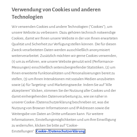
Verwendung von Cookies und anderen
Technologien
Wir verwenden Cookies und andere Technologien (“Cookies”), um
unsere Website zu verbessern. Dazu gehören technisch notwendige
Cookies, damit wir Ihnen unsere Website in der von Ihnen erwarteten
Qualität und Sicherheit zur Verfügung stellen können. Die für diesen
Zweck verarbeiteten Daten werden ausschließlich anonymisiert
weiterverarbeitet. Zusätzlich möchten wir gerne Cookies verwenden,
(1) um zu erfahren, wie unsere Website genutzt wird (Performance-
Messungen) einschließlich seitenübergreifender Statistiken, (2) um
Ihnen erweiterte Funktionalitäten und Personalisierungen bereit zu
stellen, (3) um Ihnen Interaktionen mit sozialen Medien anzubieten
sowie (4) für Targeting- und Marketingzwecke. Indem Sie auf "Alle
akzeptieren" klicken, stimmen Sie der Nutzung aller Cookies und der
damit einhergehenden Datenverarbeitung zu, wie sie näher in
unserer Cookie-/Datenschutzerklärung beschrieben ist, was die
Nutzung von Browser-Informationen und IP-Adressen sowie die
Weitergabe von Daten an Dritte umfassen kann. Für weitere
Informationen, Einstellungsmöglichkeiten und um Ihre Einwilligung
zu widerrufen, klicken Sie bitte auf "Cookie-
Gesundheit
Markus
22. Mai 2024
Einstellungen".
Cookie-/Datenschutzerklärung
Plötzlich ist nichts mehr wie vorher – meine