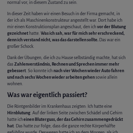
normal vor, in diesem Zustand zu sein.
In dieser Zeit haben wir einen Besuch in der Firma gemacht, in
der ich als Maschinenkonstrukteur angestellt war. Dort habe ich
mir einen Konstruktionsplan angeschaut, den ich
vor der Blutung
gezeichnet
hatte.
Was ich sah, war für mich sehr erschreckend,
denn ich verstand nicht, was das darstellen sollte.
Das war ein
großer Schock.
Dank der Übungen, die ich zu Hause selbständig machte, hat sich
das
Zahlenverständnis, Rechnen und Sprechen immer mehr
gebessert
. So konnte ich
nach vier Wochen wieder Auto fahren
und nach sechs Wochen wieder arbeiten ​​gehen
sowie allein
wohnen.
Was war eigentlich passiert?
Die Röntgenbilder im Krankenhaus zeigten: Ich hatte eine
Hirnblutung
. Auf der linken Seite zwischen Schädel und Gehirn
hatte ich
einen Bluterguss, der das Gehirn zusammengedrückt
hat
. Das hatte zur Folge, dass die ganze rechte Körperhälfte
gefühllos wurde. Deswegen hatte ich an dem Morgen, als ich