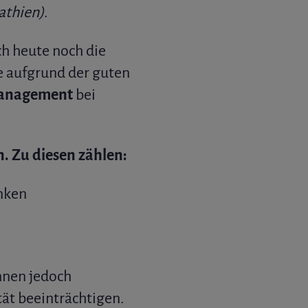
athien)
.
h heute noch die
e aufgrund der guten
anagement
bei
n. Zu diesen zählen:
nken
nnen jedoch
tät beeinträchtigen.