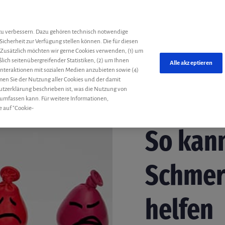
he
zu verbessern. Dazu gehören technisch notwendige
Sicherheit zur Verfügung stellen können. Die für diesen
 Zusätzlich möchten wir gerne Cookies verwenden, (1) um
ich seitenübergreifender Statistiken, (2) um Ihnen
Alle akzeptieren
 Interaktionen mit sozialen Medien anzubieten sowie (4)
mmen Sie der Nutzung aller Cookies und der damit
utzerklärung beschrieben ist, was die Nutzung von
 umfassen kann. Für weitere Informationen,
e auf "Cookie-
nichtmedikamentöse Be
So kan
Schmer
helfen