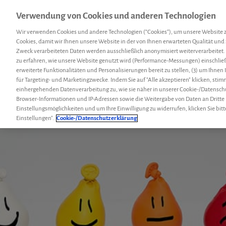
Verwendung von Cookies und anderen Technologien
Menü
Hemcoach
Suc
Wir verwenden Cookies und andere Technologien (“Cookies”), um unsere Website 
Cookies, damit wir Ihnen unsere Website in der von Ihnen erwarteten Qualität und 
Zweck verarbeiteten Daten werden ausschließlich anonymisiert weiterverarbeitet.
zu erfahren, wie unsere Website genutzt wird (Performance-Messungen) einschließl
erweiterte Funktionalitäten und Personalisierungen bereit zu stellen, (3) um Ihnen
für Targeting- und Marketingzwecke. Indem Sie auf "Alle akzeptieren" klicken, sti
einhergehenden Datenverarbeitung zu, wie sie näher in unserer Cookie-/Datensch
Browser-Informationen und IP-Adressen sowie die Weitergabe von Daten an Dritte
Einstellungsmöglichkeiten und um Ihre Einwilligung zu widerrufen, klicken Sie bitt
Einstellungen".
Cookie-/Datenschutzerklärung