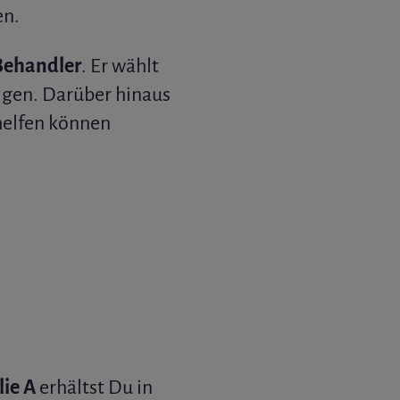
en.
Behandler
. Er wählt
igen. Darüber hinaus
helfen können
ie A
erhältst Du in