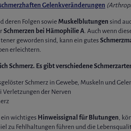
schmerzhaften Gelenkveränderungen
(Arthrop
d deren Folgen sowie
Muskelblutungen
sind auc
ür
Schmerzen bei Hämophilie A
. Auch wenn dies
tener geworden sind, kann ein gutes
Schmerzm
en erleichtern.
eich Schmerz. Es gibt verschiedene Schmerzarte
sgelöster Schmerz in Gewebe, Muskeln und Gele
 Verletzungen der Nerven
merz
 ein wichtiges
Hinweissignal für Blutungen
, kö
piel zu Fehlhaltungen führen und die Lebensquali