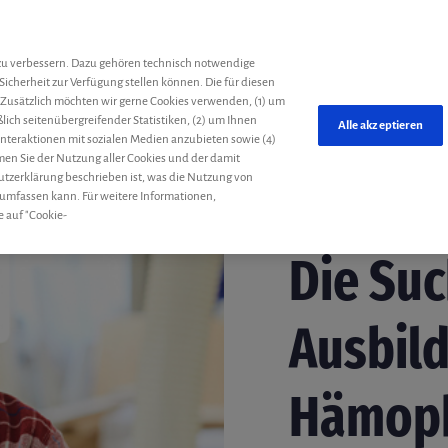
he
zu verbessern. Dazu gehören technisch notwendige
Sicherheit zur Verfügung stellen können. Die für diesen
 Zusätzlich möchten wir gerne Cookies verwenden, (1) um
ich seitenübergreifender Statistiken, (2) um Ihnen
Alle akzeptieren
 Interaktionen mit sozialen Medien anzubieten sowie (4)
mmen Sie der Nutzung aller Cookies und der damit
utzerklärung beschrieben ist, was die Nutzung von
 umfassen kann. Für weitere Informationen,
e auf "Cookie-
Jugend
Tanja
10. Nov
Die Su
Ausbild
Hämoph