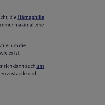
cht, die
Hämophilie
 immer maximal eine
wäre, um die
ie es ist.
 er sich dann auch
um
en zustande und