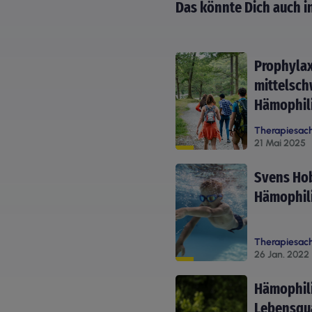
Das könnte Dich auch i
Prophylax
mittelsch
Hämophil
Therapiesac
21 Mai 2025
Svens Hob
Hämophil
Therapiesac
26 Jan. 2022
Hämophil
Lebensqua