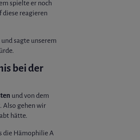
em spielte er noch
f diese reagieren
n und sagte unserem
ürde.
is bei der
sten
und von dem
. Also gehen wir
abt hätte.
s die Hämophilie A