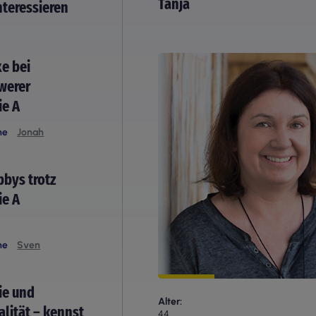
Tanja
nteressieren
e bei
werer
ie A
he
Jonah
bys trotz
ie A
he
Sven
ie und
Alter
lität – kennst
44