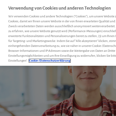
Verwendung von Cookies und anderen Technologien
Menü
Hemcoach
Suc
Wir verwenden Cookies und andere Technologien (“Cookies”), um unsere Website 
Cookies, damit wir Ihnen unsere Website in der von Ihnen erwarteten Qualität und 
Zweck verarbeiteten Daten werden ausschließlich anonymisiert weiterverarbeitet.
zu erfahren, wie unsere Website genutzt wird (Performance-Messungen) einschließl
erweiterte Funktionalitäten und Personalisierungen bereit zu stellen, (3) um Ihnen
für Targeting- und Marketingzwecke. Indem Sie auf "Alle akzeptieren" klicken, sti
einhergehenden Datenverarbeitung zu, wie sie näher in unserer Cookie-/Datensch
Browser-Informationen und IP-Adressen sowie die Weitergabe von Daten an Dritte
Einstellungsmöglichkeiten und um Ihre Einwilligung zu widerrufen, klicken Sie bitt
Einstellungen".
Cookie-/Datenschutzerklärung