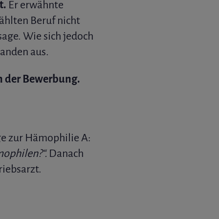
t.
Er erwähnte
ählten Beruf nicht
age. Wie sich jedoch
manden aus.
en der Bewerbung.
ge zur Hämophilie A:
mophilen?“.
Danach
iebsarzt.