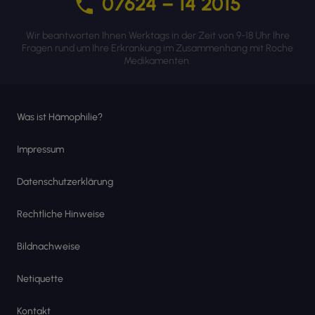
07624 – 14 2015
Wir beantworten Ihnen Werktags in der Zeit von 9-18 Uhr Ihre
Fragen rund um Ihre Erkrankung im Zusammenhang mit Roche
Medikamenten.
Was ist Hämophilie?
Impressum
Datenschutzerklärung
Rechtliche Hinweise
Bildnachweise
Netiquette
Kontakt