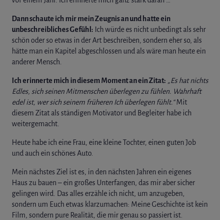
Dann schaute ich mir mein Zeugnis an und hatte ein
unbeschreibliches Gefühl:
Ich würde es nicht unbedingt als sehr
schön oder so etwas in der Art beschreiben, sondern eher so, als
hätte man ein Kapitel abgeschlossen und als wäre man heute ein
anderer Mensch.
Ich erinnerte mich in diesem Moment an ein Zitat:
„Es hat nichts
Edles, sich seinen Mitmenschen überlegen zu fühlen. Wahrhaft
edel ist, wer sich seinem früheren Ich überlegen fühlt.“
Mit
diesem Zitat als ständigen Motivator und Begleiter habe ich
weitergemacht.
Heute habe ich eine Frau, eine kleine Tochter, einen guten Job
und auch ein schönes Auto.
Mein nächstes Ziel ist es, in den nächsten Jahren ein eigenes
Haus zu bauen – ein großes Unterfangen, das mir aber sicher
gelingen wird. Das alles erzähle ich nicht, um anzugeben,
sondern um Euch etwas klarzumachen: Meine Geschichte ist kein
Film, sondern pure Realität, die mir genau so passiert ist.