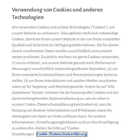
Verwendung von Cookies und anderen
Technologien
Wir verwenden Cookies und andere Technologien (“Cookies”), um
unsere Website zu verbessern. Dazu gehören technisch notwendige
Cookies, damit wir Ihnen unsere Website in der von Ihnen erwarteten
Qualität und Sicherheit zur Verfügung stellen können. Die für diesen
Zweck verarbeiteten Daten werden ausschließlich anonymisiert
weiterverarbeitet. Zusätzlich möchten wir gerne Cookies verwenden,
(1) um zu erfahren, wie unsere Website genutzt wird (Performance-
Messungen) einschließlich seitenübergreifender Statistiken, (2) um
Ihnen erweiterte Funktionalitäten und Personalisierungen bereit zu
stellen, (3) um Ihnen Interaktionen mit sozialen Medien anzubieten
sowie (4) für Targeting- und Marketingzwecke. Indem Sie auf "Alle
akzeptieren" klicken, stimmen Sie der Nutzung aller Cookies und der
damit einhergehenden Datenverarbeitung zu, wie sie näher in
unserer Cookie-/Datenschutzerklärung beschrieben ist, was die
Nutzung von Browser-Informationen und IP-Adressen sowie die
Weitergabe von Daten an Dritte umfassen kann. Für weitere
Informationen, Einstellungsmöglichkeiten und um Ihre Einwilligung
zu widerrufen, klicken Sie bitte auf "Cookie-
Motivation
Gastbeiträge
5. Februar 2019
Einstellungen".
Cookie-/Datenschutzerklärung
Umgang mit Hämophilie A: Don‘t give up! (Teil 2)