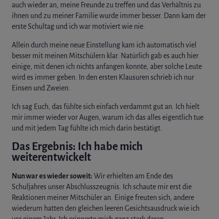
auch wieder an, meine Freunde zu treffen und das Verhältnis zu
ihnen und zu meiner Familie wurde immer besser. Dann kam der
erste Schultag und ich war motiviert wie nie.
Allein durch meine neue Einstellung kam ich automatisch viel
besser mit meinen Mitschülern klar. Natürlich gab es auch hier
einige, mit denen ich nichts anfangen konnte, aber solche Leute
wird es immer geben. In den ersten Klausuren schrieb ich nur
Einsen und Zweien.
Ich sag Euch, das fühlte sich einfach verdammt gut an. Ich hielt
mir immer wieder vor Augen, warum ich das alles eigentlich tue
und mit jedem Tag fühlte ich mich darin bestätigt.
Das Ergebnis: Ich habe mich
weiterentwickelt
Nun war es wieder soweit:
Wir erhielten am Ende des
Schuljahres unser Abschlusszeugnis. Ich schaute mir erst die
Reaktionen meiner Mitschüler an. Einige freuten sich, andere
wiederum hatten den gleichen leeren Gesichtsausdruck wie ich
vor einem Jahr. Ich erinnerte mich ganz stark daran …