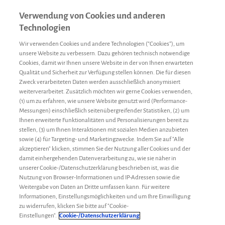
Verwendung von Cookies und anderen
Technologien
Wir verwenden Cookies und andere Technologien (“Cookies”), um
unsere Website zu verbessern. Dazu gehören technisch notwendige
Cookies, damit wir Ihnen unsere Website in der von Ihnen erwarteten
Qualität und Sicherheit zur Verfügung stellen können. Die für diesen
Zweck verarbeiteten Daten werden ausschließlich anonymisiert
weiterverarbeitet. Zusätzlich möchten wir gerne Cookies verwenden,
(1) um zu erfahren, wie unsere Website genutzt wird (Performance-
Messungen) einschließlich seitenübergreifender Statistiken, (2) um
Ihnen erweiterte Funktionalitäten und Personalisierungen bereit zu
stellen, (3) um Ihnen Interaktionen mit sozialen Medien anzubieten
sowie (4) für Targeting- und Marketingzwecke. Indem Sie auf "Alle
akzeptieren" klicken, stimmen Sie der Nutzung aller Cookies und der
damit einhergehenden Datenverarbeitung zu, wie sie näher in
unserer Cookie-/Datenschutzerklärung beschrieben ist, was die
Nutzung von Browser-Informationen und IP-Adressen sowie die
Weitergabe von Daten an Dritte umfassen kann. Für weitere
Informationen, Einstellungsmöglichkeiten und um Ihre Einwilligung
zu widerrufen, klicken Sie bitte auf "Cookie-
Sozialrechtliches
Meikel
24. Januar 2019
Einstellungen".
Cookie-/Datenschutzerklärung
Erwerbsminderungsrente – Kampf mit der DRV