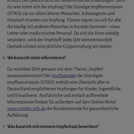
schützt Dich jedoch nicht vor herkömmlichen Erkältungen. Doch
für wen lohnt sich die Impfung? Die Ständige Impfkommission
(STIKO) rät vor allem älteren Menschen, Schwangeren und
chronisch Kranken zur Impfung. Ebenso eignet sie sich für alle,
die häufig mit anderen Menschen in Kontakt kommen – etwa
Lehrer oder medizinisches Personal. Da sich die Viren ständig
verändern, wird der Impfstoff jedes Jahr weiterentwickelt.
Deshalb schützt eine jährliche Grippeimpfung am besten.
Wo kann ich mich informieren?
Du möchtest Dich genauer mit dem Thema „Impfen“
auseinandersetzen? Der
Impfkalender
der Ständigen
Impfkommission (STIKO) enthält eine Übersicht aller in
Deutschland empfohlenen Impfungen für Kinder, Jugendliche
und Erwachsene. Ausführliche und einfach aufbereitete
Informationen findest Du außerdem auf dem Online-Portal
www.impfen-info.de
der Bundeszentrale für gesundheitliche
Aufklärung.
Was kann ich mit meinem Impfschutz bewirken?