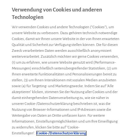
Verwendung von Cookies und anderen
Technologien
Wir verwenden Cookies und andere Technologien (“Cookies”), um
unsere Website zu verbessern. Dazu gehören technisch notwendige
Cookies, damit wir Ihnen unsere Website in der von Ihnen erwarteten
Qualität und Sicherheit zur Verfügung stellen können. Die für diesen
Zweck verarbeiteten Daten werden ausschließlich anonymisiert
weiterverarbeitet. Zusätzlich möchten wir gerne Cookies verwenden,
(1) um zu erfahren, wie unsere Website genutzt wird (Performance-
Messungen) einschließlich seitenübergreifender Statistiken, (2) um
Ihnen erweiterte Funktionalitäten und Personalisierungen bereit zu
stellen, (3) um Ihnen Interaktionen mit sozialen Medien anzubieten
sowie (4) für Targeting- und Marketingzwecke. Indem Sie auf "Alle
akzeptieren" klicken, stimmen Sie der Nutzung aller Cookies und der
damit einhergehenden Datenverarbeitung zu, wie sie näher in
unserer Cookie-/Datenschutzerklärung beschrieben ist, was die
Nutzung von Browser-Informationen und IP-Adressen sowie die
Weitergabe von Daten an Dritte umfassen kann. Für weitere
Informationen, Einstellungsmöglichkeiten und um Ihre Einwilligung
zu widerrufen, klicken Sie bitte auf "Cookie-
Forschung
Redaktion
31. Oktober 2018
Einstellungen".
Cookie-/Datenschutzerklärung
Impfen bei Hämophilie A – an alles gedacht?