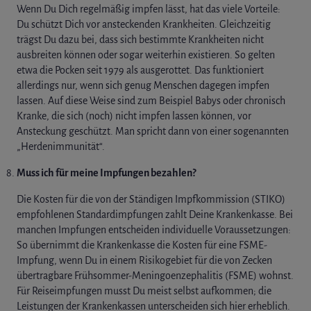
Wenn Du Dich regelmäßig impfen lässt, hat das viele Vorteile:
Du schützt Dich vor ansteckenden Krankheiten. Gleichzeitig
trägst Du dazu bei, dass sich bestimmte Krankheiten nicht
ausbreiten können oder sogar weiterhin existieren. So gelten
etwa die Pocken seit 1979 als ausgerottet. Das funktioniert
allerdings nur, wenn sich genug Menschen dagegen impfen
lassen. Auf diese Weise sind zum Beispiel Babys oder chronisch
Kranke, die sich (noch) nicht impfen lassen können, vor
Ansteckung geschützt. Man spricht dann von einer sogenannten
„Herdenimmunität“.
Muss ich für meine Impfungen bezahlen?
Die Kosten für die von der Ständigen Impfkommission (STIKO)
empfohlenen Standardimpfungen zahlt Deine Krankenkasse. Bei
manchen Impfungen entscheiden individuelle Voraussetzungen:
So übernimmt die Krankenkasse die Kosten für eine FSME-
Impfung, wenn Du in einem Risikogebiet für die von Zecken
übertragbare Frühsommer-Meningoenzephalitis (FSME) wohnst.
Für Reiseimpfungen musst Du meist selbst aufkommen; die
Leistungen der Krankenkassen unterscheiden sich hier erheblich.