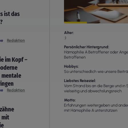
s ist das
h?
Alter
:)
he
Redaktion
Persönlicher Hintergrund
Hämophilie A Betroffener oder Ange
Betroffenen
e im Kopf –
moderne
Hobbys
So unterschiedlich wie unsere Beitr
n mentale
Liebstes Reiseziel
ringen
Vom Strand bis an die Berge und in 
he
Redaktion
vielseitig und abwechslungsreich
Motto
Erfahrungen weitergeben und and
szähne
mit Hämophilie A unterstützen
 mit
ie