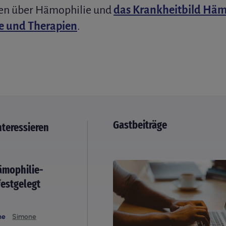
en über Hämophilie und
das Krankheitbild Hämo
e und Therapien
.
Gastbeiträge
nteressieren
ämophilie-
festgelegt
he
Simone