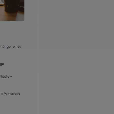
höriger eines
äge
Städte –
ere Menschen