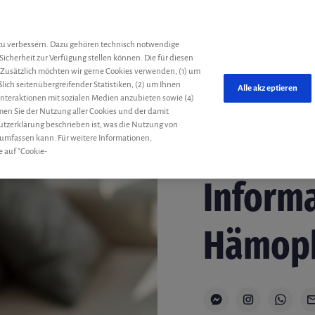
he
zu verbessern. Dazu gehören technisch notwendige
Sicherheit zur Verfügung stellen können. Die für diesen
 Zusätzlich möchten wir gerne Cookies verwenden, (1) um
ich seitenübergreifender Statistiken, (2) um Ihnen
Alle akzeptieren
 Interaktionen mit sozialen Medien anzubieten sowie (4)
mmen Sie der Nutzung aller Cookies und der damit
utzerklärung beschrieben ist, was die Nutzung von
 umfassen kann. Für weitere Informationen,
e auf "Cookie-
Wissen
Gastbeiträge
Inform
Hämoph