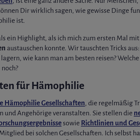
eben
, ist eine ganz andere Sache. Nur Menschen,
önnen Dir wirklich sagen, wie gewisse Dinge fu
ilie ist.
ls ein Highlight, als ich mich zum ersten Mal mi
en
austauschen konnte. Wir tauschten Tricks aus
lagern, wie kann man am besten reisen? Welche 
 noch?
ften für Hämophilie
e Hämophilie Gesellschaften
, die regelmäßig Tr
 und Angehörige veranstalten. Sie stellen die
n
orschungsergebnisse
sowie
Richtlinien und Ges
itglied bei solchen Gesellschaften. Ich selbst h