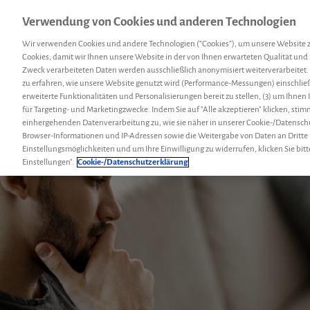
Verwendung von Cookies und anderen Technologien
Menü
Hemcoach
Suc
Wir verwenden Cookies und andere Technologien (“Cookies”), um unsere Website 
Cookies, damit wir Ihnen unsere Website in der von Ihnen erwarteten Qualität und 
Zweck verarbeiteten Daten werden ausschließlich anonymisiert weiterverarbeitet.
zu erfahren, wie unsere Website genutzt wird (Performance-Messungen) einschließl
erweiterte Funktionalitäten und Personalisierungen bereit zu stellen, (3) um Ihnen
für Targeting- und Marketingzwecke. Indem Sie auf "Alle akzeptieren" klicken, sti
einhergehenden Datenverarbeitung zu, wie sie näher in unserer Cookie-/Datensch
Browser-Informationen und IP-Adressen sowie die Weitergabe von Daten an Dritte
Einstellungsmöglichkeiten und um Ihre Einwilligung zu widerrufen, klicken Sie bitt
Einstellungen".
Cookie-/Datenschutzerklärung