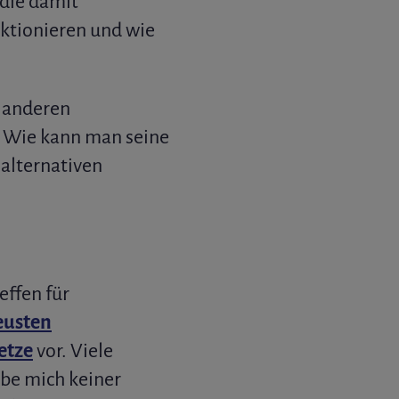
 die damit
nktionieren und wie
t anderen
: Wie kann man seine
alternativen
effen für
eusten
etze
vor. Viele
abe mich keiner