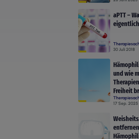
aPTT – Wa
eigentlic
Therapiesac
30 Juli 2018
Hämophili
und wie 
Therapie
Freiheit b
Therapiesac
17 Sep. 2025
Weisheit
entfernen
Hämophil