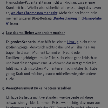
Hämophilie-Patient sieht man nicht wirklich an, dass er eine
Krankheit hat. Wie Ihr aber sicherlich alle wisst, hängt das davon
ab,
welches Chromosom man erbt
. Mehr darüber könnt Ihr in
meinem anderen Blog-Beitrag:
„Kinderplanung mit Hämophilie
A“
lesen.
Lass das mal lieber wen anders machen
Folgendes Szenario:
Man hilft bei einem
Umzug
, sieht einen
großen Spiegel, denkt sich nichts dabei und will ihn ins Haus
tragen. In diesem Moment kommt ein Freund oder
Familienangehöriger um die Ecke, sieht einen ganz kritisch an
und haut diesen Spruch raus. Auch wenn das nett gemeint ist,
fühlt man sich in solchen Momenten einfach nutzlos. Ich habe
genug Kraft und möchte genauso mithelfen wie jeder andere
auch!
Wenigstens musst Du keine Steuern zahlen
Ich habe bis heute nicht verstanden, wie die Leute auf diese
schwachsinnige Idee kommen. Es ist zwar richtig, dass man von
bestimmten Steuern wie der KFZ- Steuer befreit wird. Aber das