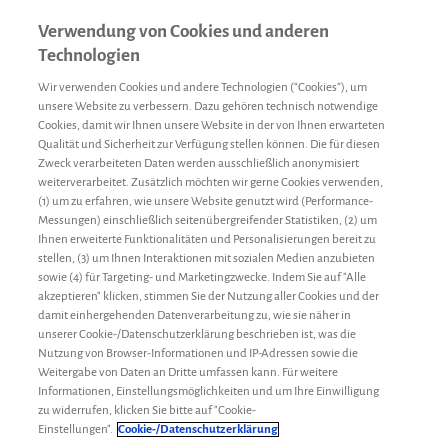
Verwendung von Cookies und anderen
Technologien
Wir verwenden Cookies und andere Technologien (“Cookies”), um
unsere Website zu verbessern. Dazu gehören technisch notwendige
Cookies, damit wir Ihnen unsere Website in der von Ihnen erwarteten
Qualität und Sicherheit zur Verfügung stellen können. Die für diesen
Zweck verarbeiteten Daten werden ausschließlich anonymisiert
weiterverarbeitet. Zusätzlich möchten wir gerne Cookies verwenden,
(1) um zu erfahren, wie unsere Website genutzt wird (Performance-
Messungen) einschließlich seitenübergreifender Statistiken, (2) um
Ihnen erweiterte Funktionalitäten und Personalisierungen bereit zu
stellen, (3) um Ihnen Interaktionen mit sozialen Medien anzubieten
sowie (4) für Targeting- und Marketingzwecke. Indem Sie auf "Alle
akzeptieren" klicken, stimmen Sie der Nutzung aller Cookies und der
damit einhergehenden Datenverarbeitung zu, wie sie näher in
unserer Cookie-/Datenschutzerklärung beschrieben ist, was die
Nutzung von Browser-Informationen und IP-Adressen sowie die
Weitergabe von Daten an Dritte umfassen kann. Für weitere
Informationen, Einstellungsmöglichkeiten und um Ihre Einwilligung
zu widerrufen, klicken Sie bitte auf "Cookie-
Mythen
Gastbeiträge
26. März 2019
Einstellungen".
Cookie-/Datenschutzerklärung
Sätze, die ein Hämophilie-Patient nicht mehr