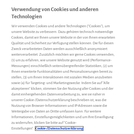
Verwendung von Cookies und anderen
Technologien
Wir verwenden Cookies und andere Technologien (“Cookies”), um
unsere Website zu verbessern. Dazu gehören technisch notwendige
Cookies, damit wir Ihnen unsere Website in der von Ihnen erwarteten
Qualität und Sicherheit zur Verfügung stellen können. Die für diesen
Zweck verarbeiteten Daten werden ausschließlich anonymisiert
weiterverarbeitet. Zusätzlich möchten wir gerne Cookies verwenden,
(1) um zu erfahren, wie unsere Website genutzt wird (Performance-
Messungen) einschließlich seitenübergreifender Statistiken, (2) um
Ihnen erweiterte Funktionalitäten und Personalisierungen bereit zu
stellen, (3) um Ihnen Interaktionen mit sozialen Medien anzubieten
sowie (4) für Targeting- und Marketingzwecke. Indem Sie auf "Alle
akzeptieren" klicken, stimmen Sie der Nutzung aller Cookies und der
damit einhergehenden Datenverarbeitung zu, wie sie näher in
unserer Cookie-/Datenschutzerklärung beschrieben ist, was die
Nutzung von Browser-Informationen und IP-Adressen sowie die
Weitergabe von Daten an Dritte umfassen kann. Für weitere
Informationen, Einstellungsmöglichkeiten und um Ihre Einwilligung
zu widerrufen, klicken Sie bitte auf "Cookie-
Mentale Gesundheit
Redaktion
7. März 2018
Einstellungen".
Cookie-/Datenschutzerklärung
Natürliche Auswege aus dem Stress