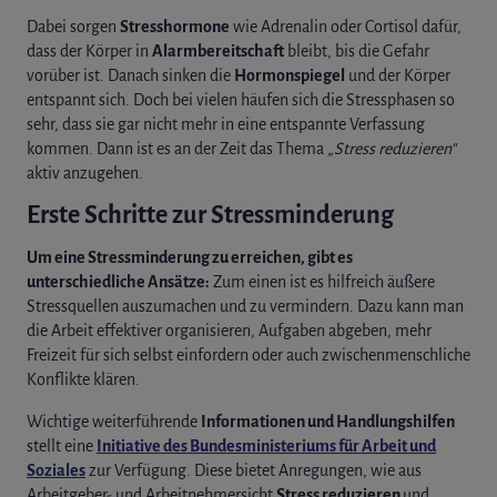
Dabei sorgen
Stresshormone
wie Adrenalin oder Cortisol dafür,
dass der Körper in
Alarmbereitschaft
bleibt, bis die Gefahr
vorüber ist. Danach sinken die
Hormonspiegel
und der Körper
entspannt sich. Doch bei vielen häufen sich die Stressphasen so
sehr, dass sie gar nicht mehr in eine entspannte Verfassung
kommen. Dann ist es an der Zeit das Thema
„Stress reduzieren“
aktiv anzugehen.
Erste Schritte zur Stressminderung
Um eine Stressminderung zu erreichen, gibt es
unterschiedliche Ansätze:
Zum einen ist es hilfreich äußere
Stressquellen auszumachen und zu vermindern. Dazu kann man
die Arbeit effektiver organisieren, Aufgaben abgeben, mehr
Freizeit für sich selbst einfordern oder auch zwischenmenschliche
Konflikte klären.
Wichtige weiterführende
Informationen und Handlungshilfen
stellt eine
Initiative des Bundesministeriums für Arbeit und
Soziales
zur Verfügung. Diese bietet Anregungen, wie aus
Arbeitgeber- und Arbeitnehmersicht
Stress reduzieren
und