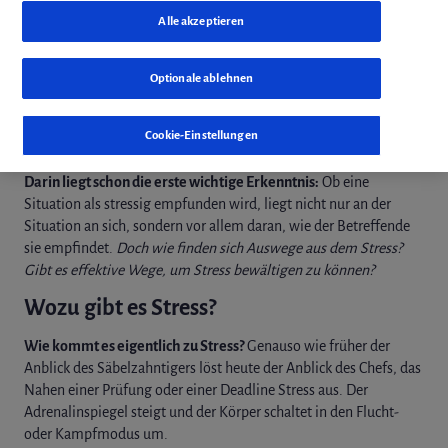
Alle akzeptieren
weiterleiten
Optionale ablehnen
Laut Statista-Umfrage ist der wichtigste Neujahrsvorsatz der
Deutschen in diesem Jahr: Stress zu vermeiden beziehungsweise
Stress zu reduzieren.
Cookie-Einstellungen
Darin liegt schon die erste wichtige Erkenntnis:
Ob eine
Situation als stressig empfunden wird, liegt nicht nur an der
Situation an sich, sondern vor allem daran, wie der Betreffende
sie empfindet.
Doch wie finden sich Auswege aus dem Stress?
Gibt es effektive Wege, um Stress bewältigen zu können?
Wozu gibt es Stress?
Wie kommt es eigentlich zu Stress?
Genauso wie früher der
Anblick des Säbelzahntigers löst heute der Anblick des Chefs, das
Nahen einer Prüfung oder einer Deadline Stress aus. Der
Adrenalinspiegel steigt und der Körper schaltet in den Flucht-
oder Kampfmodus um.