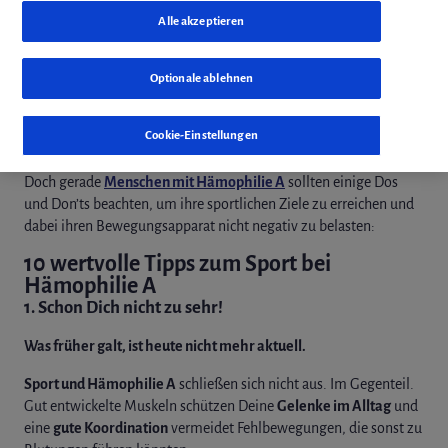
Alle akzeptieren
weiterleiten
Optionale ablehnen
Sport kann zahlreiche positive Effekte auf Deinen Körper haben.
Dazu zählen starke Muskeln, geschulte Koordinationsfähigkeit und
eine bessere Ausdauerleistung.
Cookie-Einstellungen
Doch gerade
Menschen mit Hämophilie A
sollten einige Dos
und Don’ts beachten, um ihre sportlichen Ziele zu erreichen und
dabei ihren Bewegungsapparat nicht negativ zu belasten:
10 wertvolle Tipps zum Sport bei
Hämophilie A
1. Schon Dich nicht zu sehr!
Was früher galt, ist heute nicht mehr aktuell.
Sport und Hämophilie A
schließen sich nicht aus. Im Gegenteil.
Gut entwickelte Muskeln schützen Deine
Gelenke im Alltag
und
eine
gute Koordination
vermeidet Fehlbewegungen, die sonst zu