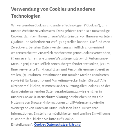
Verwendung von Cookies und anderen
Technologien
Wir verwenden Cookies und andere Technologien (“Cookies”), um
unsere Website zu verbessern. Dazu gehören technisch notwendige
Cookies, damit wir Ihnen unsere Website in der von Ihnen erwarteten
Qualität und Sicherheit zur Verfügung stellen können. Die für diesen
Zweck verarbeiteten Daten werden ausschließlich anonymisiert
weiterverarbeitet. Zusätzlich möchten wir gerne Cookies verwenden,
(1) um zu erfahren, wie unsere Website genutzt wird (Performance-
Messungen) einschließlich seitenübergreifender Statistiken, (2) um
Ihnen erweiterte Funktionalitäten und Personalisierungen bereit zu
stellen, (3) um Ihnen Interaktionen mit sozialen Medien anzubieten
sowie (4) für Targeting- und Marketingzwecke. Indem Sie auf "Alle
akzeptieren" klicken, stimmen Sie der Nutzung aller Cookies und der
damit einhergehenden Datenverarbeitung zu, wie sie näher in
unserer Cookie-/Datenschutzerklärung beschrieben ist, was die
Nutzung von Browser-Informationen und IP-Adressen sowie die
Weitergabe von Daten an Dritte umfassen kann. Für weitere
Informationen, Einstellungsmöglichkeiten und um Ihre Einwilligung
zu widerrufen, klicken Sie bitte auf "Cookie-
Sport & Ernährung
Redaktion
12. Januar 2018
Einstellungen".
Cookie-/Datenschutzerklärung
Sport bei Hämophilie A – 10 Dos und Don’ts