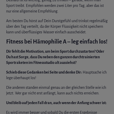
Sport treibt. Empfohlen werden zwei Liter pro Tag, aber das ist
nur eine allgemeine Empfehlung.
Am besten Du hörst auf Dein Durstgefühl und trinkst regelmäßig
über den Tag verteilt, da der Körper Flüssigkeit nicht speichern
kann und überflüssiges Wasser einfach ausscheidet.
Fitness bei Hämophilie A – leg einfach los!
Dir fehlt die Motivation, um beim Sport durchzustarten?
Oder
Du hast Sorge, dass Du neben den ganzen durchtrainierten
Sportraketen im Fitnessstudio alt aussiehst?
Schieb diese Gedanken bei Seite und denke Dir:
Hauptsache ich
lege überhaupt los!
Die anderen standen einmal genau an der gleichen Stelle wie ich
jetzt. Wer gar nicht erst anfängt, kann auch nichts erreichen.
Und bleib auf jeden Fall dran, auch wenn der Anfang schwer ist:
Es wird immer besser und sobald Du die ersten Ergebnisse