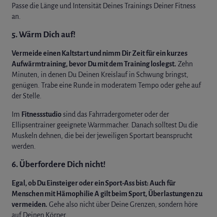
Passe die Länge und Intensität Deines Trainings Deiner Fitness
an.
5. Wärm Dich auf!
Vermeide einen Kaltstart und nimm Dir Zeit für ein kurzes
Aufwärmtraining, bevor Du mit dem Training loslegst.
Zehn
Minuten, in denen Du Deinen Kreislauf in Schwung bringst,
genügen. Trabe eine Runde in moderatem Tempo oder gehe auf
der Stelle.
Im
Fitnessstudio
sind das Fahrradergometer oder der
Ellipsentrainer geeignete Warmmacher. Danach solltest Du die
Muskeln dehnen, die bei der jeweiligen Sportart beansprucht
werden.
6. Überfordere Dich nicht!
Egal, ob Du Einsteiger oder ein Sport-Ass bist: Auch für
Menschen mit Hämophilie A gilt beim Sport, Überlastungen zu
vermeiden.
Gehe also nicht über Deine Grenzen, sondern höre
auf Deinen Körper.