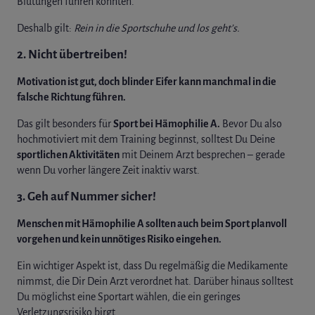
Blutungen führen könnten.
Deshalb gilt:
Rein in die Sportschuhe und los geht’s.
2. Nicht übertreiben!
Motivation ist gut, doch blinder Eifer kann manchmal in die
falsche Richtung führen.
Das gilt besonders für
Sport bei Hämophilie A.
Bevor Du also
hochmotiviert mit dem Training beginnst, solltest Du Deine
sportlichen Aktivitäten
mit Deinem Arzt besprechen – gerade
wenn Du vorher längere Zeit inaktiv warst.
3. Geh auf Nummer sicher!
Menschen mit Hämophilie A sollten auch beim Sport planvoll
vorgehen und kein unnötiges Risiko eingehen.
Ein wichtiger Aspekt ist, dass Du regelmäßig die Medikamente
nimmst, die Dir Dein Arzt verordnet hat. Darüber hinaus solltest
Du möglichst eine Sportart wählen, die ein geringes
Verletzungsrisiko birgt.