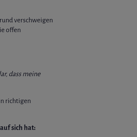
Grund verschweigen
ie offen
ar, dass meine
n richtigen
uf sich hat: