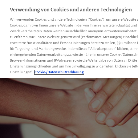
Verwendung von Cookies und anderen Technologien
Menü
Hemcoach
Suc
Wir verwenden Cookies und andere Technologien (“Cookies”), um unsere Website 
Cookies, damit wir Ihnen unsere Website in der von Ihnen erwarteten Qualität und 
Zweck verarbeiteten Daten werden ausschließlich anonymisiert weiterverarbeitet.
zu erfahren, wie unsere Website genutzt wird (Performance-Messungen) einschließl
erweiterte Funktionalitäten und Personalisierungen bereit zu stellen, (3) um Ihnen
für Targeting- und Marketingzwecke. Indem Sie auf "Alle akzeptieren" klicken, sti
einhergehenden Datenverarbeitung zu, wie sie näher in unserer Cookie-/Datensch
Browser-Informationen und IP-Adressen sowie die Weitergabe von Daten an Dritte
Einstellungsmöglichkeiten und um Ihre Einwilligung zu widerrufen, klicken Sie bitt
Einstellungen".
Cookie-/Datenschutzerklärung