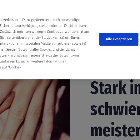
he
zu verbessern. Dazu gehören technisch notwendige
Sicherheit zur Verfügung stellen können. Die für diesen
 Zusätzlich möchten wir gerne Cookies verwenden, (1) um
ich seitenübergreifender Statistiken, (2) um Ihnen
Alle akzeptieren
 Interaktionen mit sozialen Medien anzubieten sowie (4)
mmen Sie der Nutzung aller Cookies und der damit
utzerklärung beschrieben ist, was die Nutzung von
 umfassen kann. Für weitere Informationen,
e auf "Cookie-
Beruf
Redaktion
12. J
Stark i
schwier
meiste