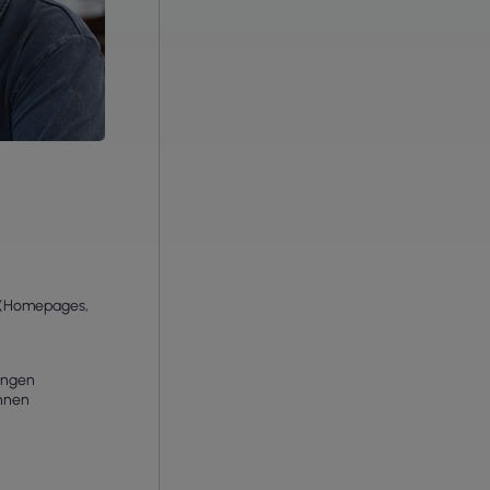
n (Homepages,
angen
nnen