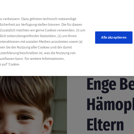
he
zu verbessern. Dazu gehören technisch notwendige
Sicherheit zur Verfügung stellen können. Die für diesen
 Zusätzlich möchten wir gerne Cookies verwenden, (1) um
ich seitenübergreifender Statistiken, (2) um Ihnen
Alle akzeptieren
 Interaktionen mit sozialen Medien anzubieten sowie (4)
mmen Sie der Nutzung aller Cookies und der damit
utzerklärung beschrieben ist, was die Nutzung von
 umfassen kann. Für weitere Informationen,
e auf "Cookie-
Kindheit
Sven
16. No
Enge B
Hämoph
Eltern