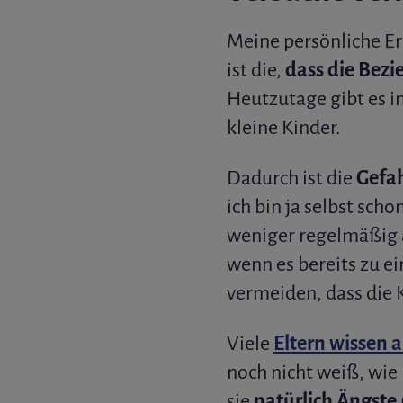
Meine persönliche Er
ist die,
dass die Bezi
Heutzutage gibt es
kleine Kinder.
Dadurch ist die
Gefah
ich bin ja selbst scho
weniger regelmäßig a
wenn es bereits zu e
vermeiden, dass die K
Viele
Eltern wissen 
noch nicht weiß, wie 
sie
natürlich Ängste