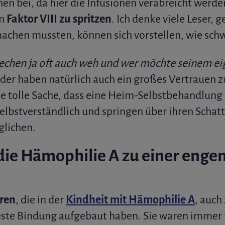
en bei, da hier die Infusionen verabreicht werde
en
Faktor VIII zu spritzen
. Ich denke viele Leser, g
 machen mussten, können sich vorstellen, wie sch
Stechen ja oft auch weh und wer möchte seinem e
der haben natürlich auch ein großes Vertrauen z
ne tolle Sache, dass eine Heim-Selbstbehandlung 
elbstverständlich und springen über ihren Schatt
lichen.
ie Hämophilie A zu einer engen
oren
, die in der
Kindheit mit Hämophilie A
, auch
este Bindung aufgebaut haben. Sie waren immer