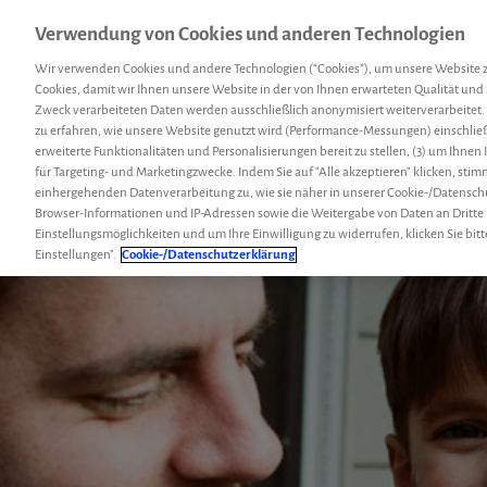
Verwendung von Cookies und anderen Technologien
Menü
Hemcoach
Suc
Wir verwenden Cookies und andere Technologien (“Cookies”), um unsere Website 
Cookies, damit wir Ihnen unsere Website in der von Ihnen erwarteten Qualität und 
Zweck verarbeiteten Daten werden ausschließlich anonymisiert weiterverarbeitet.
zu erfahren, wie unsere Website genutzt wird (Performance-Messungen) einschließl
erweiterte Funktionalitäten und Personalisierungen bereit zu stellen, (3) um Ihnen
für Targeting- und Marketingzwecke. Indem Sie auf "Alle akzeptieren" klicken, sti
einhergehenden Datenverarbeitung zu, wie sie näher in unserer Cookie-/Datensch
Browser-Informationen und IP-Adressen sowie die Weitergabe von Daten an Dritte
Einstellungsmöglichkeiten und um Ihre Einwilligung zu widerrufen, klicken Sie bitt
Einstellungen".
Cookie-/Datenschutzerklärung