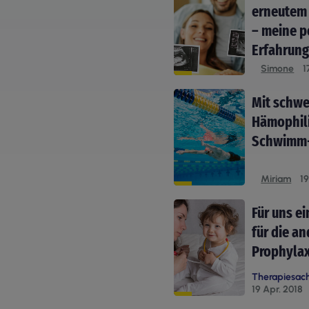
erneutem
– meine p
Erfahrung
Simone
1
Mit schwe
Hämophil
Schwimm-
Miriam
19
Für uns ei
für die a
Prophyla
Therapiesac
19 Apr. 2018