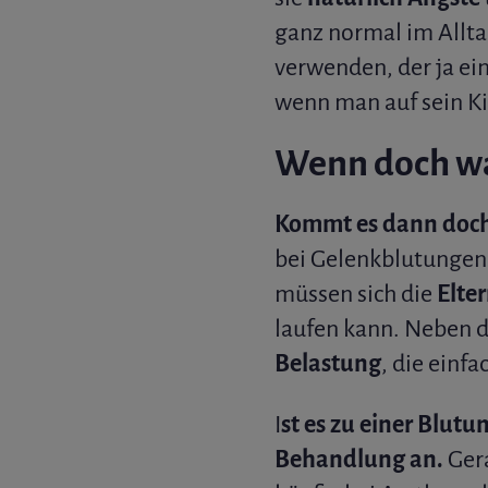
ganz normal im Allta
verwenden, der ja ei
wenn man auf sein Ki
Wenn doch was
Kommt es dann doch 
bei Gelenkblutungen 
müssen sich die
Elte
laufen kann. Neben 
Belastung
, die einfa
I
st es zu einer Blut
Behandlung an.
Gera