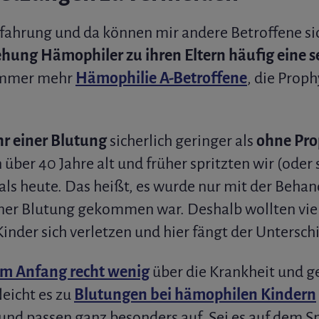
fahrung und da können mir andere Betroffene si
ehung Hämophiler zu ihren Eltern häufig eine se
 immer mehr
Hämophilie A-Betroffene
, die Proph
r einer Blutung
sicherlich geringer als
ohne Pro
n über 40 Jahre alt und früher spritzten wir (oder 
ls heute. Das heißt, es wurde nur mit der Beha
iner Blutung gekommen war. Deshalb wollten viel
inder sich verletzen und hier fängt der Untersch
am Anfang recht wenig
über die Krankheit und 
leicht es zu
Blutungen bei hämophilen Kindern
und passen ganz besonders auf. Sei es auf dem Sp