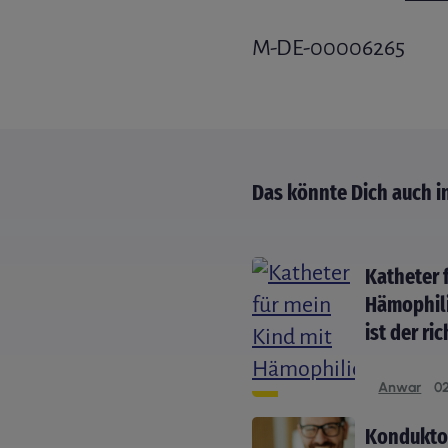
M-DE-00006265
Das könnte Dich auch i
Katheter 
Hämophili
ist der ri
Anwar
02
Konduktor