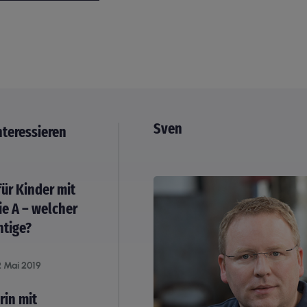
Sven
nteressieren
für Kinder mit
e A – welcher
chtige?
 Mai 2019
in mit