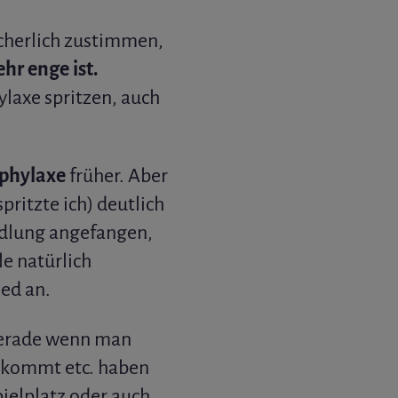
cherlich zustimmen,
hr enge ist.
ylaxe spritzen, auch
phylaxe
früher. Aber
spritzte ich) deutlich
ndlung angefangen,
e natürlich
ied an.
gerade wenn man
kommt etc. haben
ielplatz oder auch