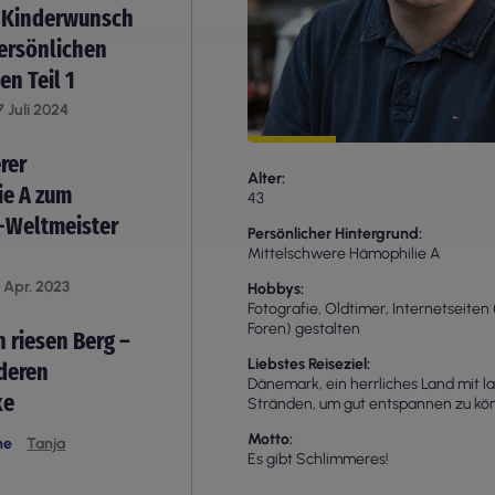
 Kinderwunsch
ersönlichen
en Teil 1
7 Juli 2024
rer
Alter
ie A zum
43
Weltmeister
Persönlicher Hintergrund
Mittelschwere Hämophilie A
 Apr. 2023
Hobbys
Fotografie, Oldtimer, Internetseite
Foren) gestalten
n riesen Berg –
Liebstes Reiseziel
nderen
Dänemark, ein herrliches Land mit l
xe
Stränden, um gut entspannen zu kö
Motto
he
Tanja
Es gibt Schlimmeres!