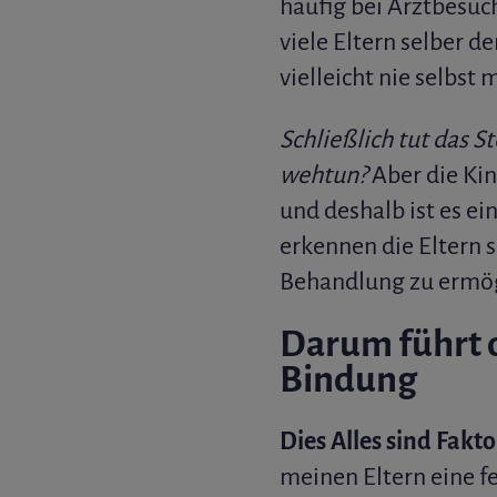
häufig bei Arztbesuch
viele Eltern selber d
vielleicht nie selbst
Schließlich tut das 
wehtun?
Aber die Kin
und deshalb ist es ei
erkennen die Eltern s
Behandlung zu ermög
Darum führt d
Bindung
Dies Alles sind Fakt
meinen Eltern eine f