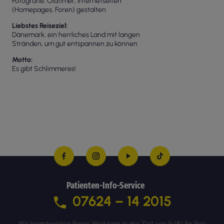
Fotografie, Oldtimer, Internetseiten
(Homepages, Foren) gestalten
Liebstes Reiseziel
Dänemark, ein herrliches Land mit langen
Stränden, um gut entspannen zu können
Motto
Es gibt Schlimmeres!
Patienten-Info-Service
07624 – 14 2015
Wir beantworten Ihnen Werktags in der Zeit von 9-18 Uhr Ihre