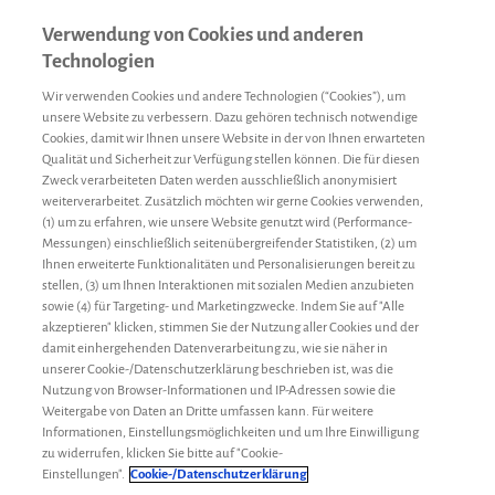
Verwendung von Cookies und anderen
Technologien
Wir verwenden Cookies und andere Technologien (“Cookies”), um
unsere Website zu verbessern. Dazu gehören technisch notwendige
Cookies, damit wir Ihnen unsere Website in der von Ihnen erwarteten
Qualität und Sicherheit zur Verfügung stellen können. Die für diesen
Zweck verarbeiteten Daten werden ausschließlich anonymisiert
weiterverarbeitet. Zusätzlich möchten wir gerne Cookies verwenden,
(1) um zu erfahren, wie unsere Website genutzt wird (Performance-
Messungen) einschließlich seitenübergreifender Statistiken, (2) um
Ihnen erweiterte Funktionalitäten und Personalisierungen bereit zu
stellen, (3) um Ihnen Interaktionen mit sozialen Medien anzubieten
Vorstellung
Sven
16. April 2025
sowie (4) für Targeting- und Marketingzwecke. Indem Sie auf "Alle
Sven
akzeptieren" klicken, stimmen Sie der Nutzung aller Cookies und der
damit einhergehenden Datenverarbeitung zu, wie sie näher in
unserer Cookie-/Datenschutzerklärung beschrieben ist, was die
weiterleiten
Nutzung von Browser-Informationen und IP-Adressen sowie die
Weitergabe von Daten an Dritte umfassen kann. Für weitere
Informationen, Einstellungsmöglichkeiten und um Ihre Einwilligung
Ich bin ein Familienmensch, der seine Erkrankung
zu widerrufen, klicken Sie bitte auf "Cookie-
gegenüber anderen offen kommuniziert und sie nicht
Einstellungen".
Cookie-/Datenschutzerklärung
verheimlicht. In meinen Blogbeiträgen schreibe ich über den