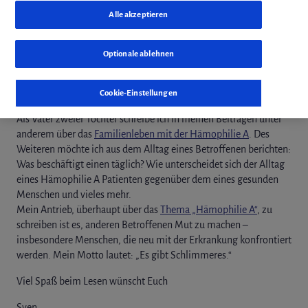
Alltag eines Hämophilen insbesondere mit Familie.
Alle akzeptieren
Hallo liebe Leser,
Optionale ablehnen
mein Name ist Sven und ich bin 43 Jahre alt.
Cookie-Einstellungen
Ich bin
Hämophilie A Patient mit mittelschwerer Verlaufsform
.
Als Vater zweier Töchter schreibe ich in meinen Beiträgen unter
anderem über das
Familienleben mit der Hämophilie A
. Des
Weiteren möchte ich aus dem Alltag eines Betroffenen berichten:
Was beschäftigt einen täglich? Wie unterscheidet sich der Alltag
eines Hämophilie A Patienten gegenüber dem eines gesunden
Menschen und vieles mehr.
Mein Antrieb, überhaupt über das
Thema „Hämophilie A“
, zu
schreiben ist es, anderen Betroffenen Mut zu machen –
insbesondere Menschen, die neu mit der Erkrankung konfrontiert
werden. Mein Motto lautet: „Es gibt Schlimmeres.“
Viel Spaß beim Lesen wünscht Euch
Sven