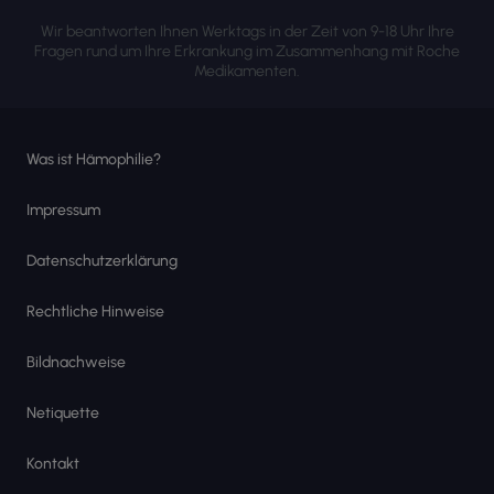
Wir beantworten Ihnen Werktags in der Zeit von 9-18 Uhr Ihre
Fragen rund um Ihre Erkrankung im Zusammenhang mit Roche
Medikamenten.
Was ist Hämophilie?
Impressum
Datenschutzerklärung
Rechtliche Hinweise
Bildnachweise
Netiquette
Kontakt