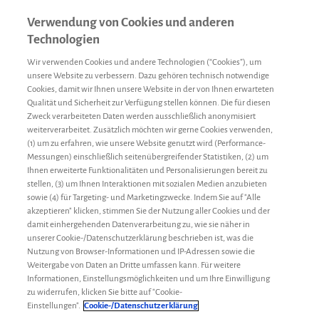
Verwendung von Cookies und anderen
Technologien
Wir verwenden Cookies und andere Technologien (“Cookies”), um
unsere Website zu verbessern. Dazu gehören technisch notwendige
Cookies, damit wir Ihnen unsere Website in der von Ihnen erwarteten
Qualität und Sicherheit zur Verfügung stellen können. Die für diesen
Zweck verarbeiteten Daten werden ausschließlich anonymisiert
weiterverarbeitet. Zusätzlich möchten wir gerne Cookies verwenden,
(1) um zu erfahren, wie unsere Website genutzt wird (Performance-
Messungen) einschließlich seitenübergreifender Statistiken, (2) um
Ihnen erweiterte Funktionalitäten und Personalisierungen bereit zu
stellen, (3) um Ihnen Interaktionen mit sozialen Medien anzubieten
sowie (4) für Targeting- und Marketingzwecke. Indem Sie auf "Alle
akzeptieren" klicken, stimmen Sie der Nutzung aller Cookies und der
damit einhergehenden Datenverarbeitung zu, wie sie näher in
unserer Cookie-/Datenschutzerklärung beschrieben ist, was die
Nutzung von Browser-Informationen und IP-Adressen sowie die
Weitergabe von Daten an Dritte umfassen kann. Für weitere
Informationen, Einstellungsmöglichkeiten und um Ihre Einwilligung
zu widerrufen, klicken Sie bitte auf "Cookie-
Jugend
Gastbeiträge
25. April 2018
Einstellungen".
Cookie-/Datenschutzerklärung
Die Kindheit mit Hämophilie A – Teil 1