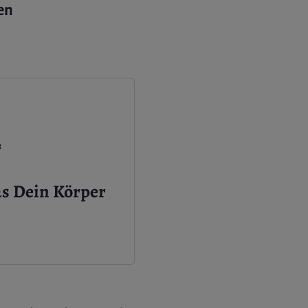
en
“
as Dein Körper