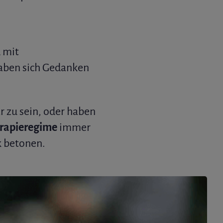
d mit
haben sich Gedanken
r zu sein, oder haben
rapieregime
immer
k betonen.