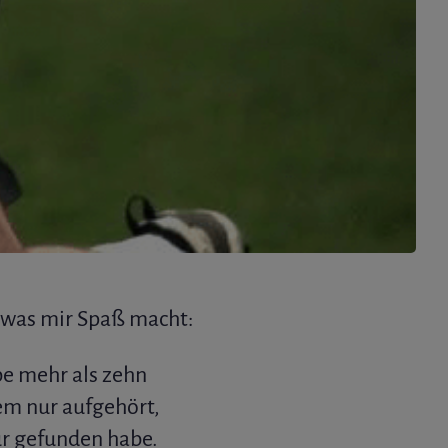
, was mir Spaß macht:
be mehr als zehn
em nur aufgehört,
ür gefunden habe.