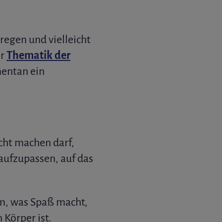
regen und vielleicht
er
Thematik der
entan ein
cht machen darf,
aufzupassen, auf das
m, was Spaß macht,
Körper ist.