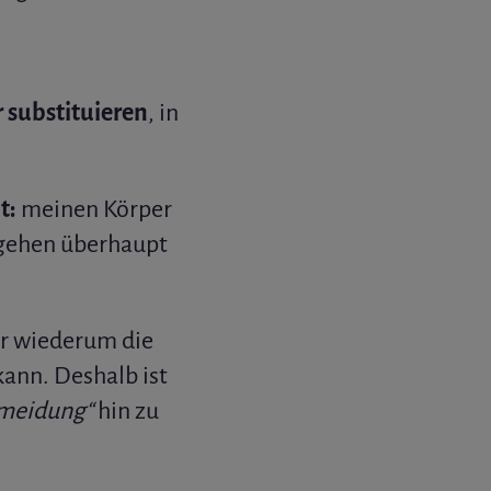
 substituieren
, in
t:
meinen Körper
u gehen überhaupt
r wiederum die
ann. Deshalb ist
rmeidung“
hin zu