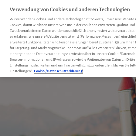
Verwendung von Cookies und anderen Technologien
Menü
Hemcoach
Suc
Wir verwenden Cookies und andere Technologien (“Cookies”), um unsere Website 
Cookies, damit wir Ihnen unsere Website in der von Ihnen erwarteten Qualität und 
Zweck verarbeiteten Daten werden ausschließlich anonymisiert weiterverarbeitet.
zu erfahren, wie unsere Website genutzt wird (Performance-Messungen) einschließl
erweiterte Funktionalitäten und Personalisierungen bereit zu stellen, (3) um Ihnen
für Targeting- und Marketingzwecke. Indem Sie auf "Alle akzeptieren" klicken, sti
einhergehenden Datenverarbeitung zu, wie sie näher in unserer Cookie-/Datensch
Browser-Informationen und IP-Adressen sowie die Weitergabe von Daten an Dritte
Einstellungsmöglichkeiten und um Ihre Einwilligung zu widerrufen, klicken Sie bitt
Einstellungen".
Cookie-/Datenschutzerklärung