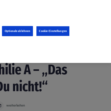
Optionale ablehnen
Cookie-Einstellungen
12. Januar 2018
lie A – „Das
Du nicht!“
weiterleiten