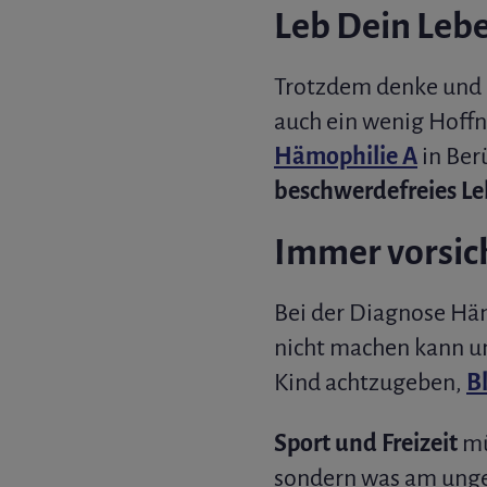
Leb Dein Leb
Trotzdem denke und h
auch ein wenig Hoffnu
Hämophilie A
in Ber
beschwerdefreies L
Immer vorsich
Bei der Diagnose Hä
nicht machen kann un
Kind achtzugeben,
B
Sport und Freizeit
mü
sondern was am ungef