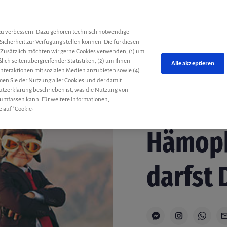
he
zu verbessern. Dazu gehören technisch notwendige
Sicherheit zur Verfügung stellen können. Die für diesen
 Zusätzlich möchten wir gerne Cookies verwenden, (1) um
ich seitenübergreifender Statistiken, (2) um Ihnen
Alle akzeptieren
 Interaktionen mit sozialen Medien anzubieten sowie (4)
mmen Sie der Nutzung aller Cookies und der damit
utzerklärung beschrieben ist, was die Nutzung von
 umfassen kann. Für weitere Informationen,
e auf "Cookie-
Fitness
Gastbeiträge
Hämophi
darfst 