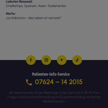
Liebstes Reiseziel
Städtetrips, Spanien, Asien, Südamerika
Motto
„La Vida loca – das Leben ist verrückt“
Patienten-Info-Service
07624 – 14 2015
Wir beantworten Ihnen Werktags in der Zeit von 9-18 Uhr Ihre
Fragen rund um Ihre Erkrankung im Zusammenhang mit Roche
Medikamenten.