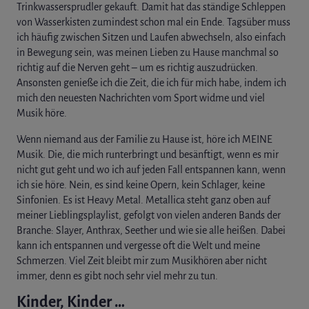
Trinkwassersprudler gekauft. Damit hat das ständige Schleppen
von Wasserkisten zumindest schon mal ein Ende. Tagsüber muss
ich häufig zwischen Sitzen und Laufen abwechseln, also einfach
in Bewegung sein, was meinen Lieben zu Hause manchmal so
richtig auf die Nerven geht – um es richtig auszudrücken.
Ansonsten genieße ich die Zeit, die ich für mich habe, indem ich
mich den neuesten Nachrichten vom Sport widme und viel
Musik höre.
Wenn niemand aus der Familie zu Hause ist, höre ich MEINE
Musik. Die, die mich runterbringt und besänftigt, wenn es mir
nicht gut geht und wo ich auf jeden Fall entspannen kann, wenn
ich sie höre. Nein, es sind keine Opern, kein Schlager, keine
Sinfonien. Es ist Heavy Metal. Metallica steht ganz oben auf
meiner Lieblingsplaylist, gefolgt von vielen anderen Bands der
Branche: Slayer, Anthrax, Seether und wie sie alle heißen. Dabei
kann ich entspannen und vergesse oft die Welt und meine
Schmerzen. Viel Zeit bleibt mir zum Musikhören aber nicht
immer, denn es gibt noch sehr viel mehr zu tun.
Kinder, Kinder …