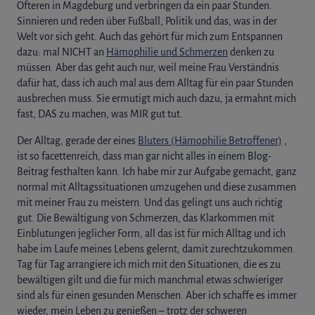
Öfteren in Magdeburg und verbringen da ein paar Stunden.
Sinnieren und reden über Fußball, Politik und das, was in der
Welt vor sich geht. Auch das gehört für mich zum Entspannen
dazu: mal NICHT an
Hämophilie und Schmerzen
denken zu
müssen. Aber das geht auch nur, weil meine Frau Verständnis
dafür hat, dass ich auch mal aus dem Alltag für ein paar Stunden
ausbrechen muss. Sie ermutigt mich auch dazu, ja ermahnt mich
fast, DAS zu machen, was MIR gut tut.
Der Alltag, gerade der eines
Bluters (Hämophilie Betroffener)
,
ist so facettenreich, dass man gar nicht alles in einem Blog-
Beitrag festhalten kann. Ich habe mir zur Aufgabe gemacht, ganz
normal mit Alltagssituationen umzugehen und diese zusammen
mit meiner Frau zu meistern. Und das gelingt uns auch richtig
gut. Die Bewältigung von Schmerzen, das Klarkommen mit
Einblutungen jeglicher Form, all das ist für mich Alltag und ich
habe im Laufe meines Lebens gelernt, damit zurechtzukommen.
Tag für Tag arrangiere ich mich mit den Situationen, die es zu
bewältigen gilt und die für mich manchmal etwas schwieriger
sind als für einen gesunden Menschen. Aber ich schaffe es immer
wieder, mein Leben zu genießen – trotz der schweren