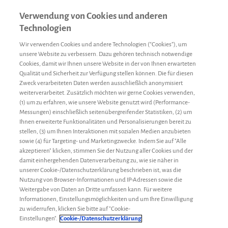
Verwendung von Cookies und anderen
Technologien
Wir verwenden Cookies und andere Technologien (“Cookies”), um
unsere Website zu verbessern. Dazu gehören technisch notwendige
Cookies, damit wir Ihnen unsere Website in der von Ihnen erwarteten
Qualität und Sicherheit zur Verfügung stellen können. Die für diesen
Zweck verarbeiteten Daten werden ausschließlich anonymisiert
weiterverarbeitet. Zusätzlich möchten wir gerne Cookies verwenden,
(1) um zu erfahren, wie unsere Website genutzt wird (Performance-
Messungen) einschließlich seitenübergreifender Statistiken, (2) um
Ihnen erweiterte Funktionalitäten und Personalisierungen bereit zu
stellen, (3) um Ihnen Interaktionen mit sozialen Medien anzubieten
sowie (4) für Targeting- und Marketingzwecke. Indem Sie auf "Alle
akzeptieren" klicken, stimmen Sie der Nutzung aller Cookies und der
damit einhergehenden Datenverarbeitung zu, wie sie näher in
unserer Cookie-/Datenschutzerklärung beschrieben ist, was die
Nutzung von Browser-Informationen und IP-Adressen sowie die
Weitergabe von Daten an Dritte umfassen kann. Für weitere
Informationen, Einstellungsmöglichkeiten und um Ihre Einwilligung
zu widerrufen, klicken Sie bitte auf "Cookie-
Alltagstipps
Meikel
10. Januar 2019
Einstellungen".
Cookie-/Datenschutzerklärung
Alltag mit Hämophilie A