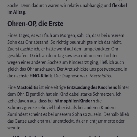
Sache. Denn dadurch waren wir relativ unabhängig und
flexibel
im Alltag
.
Ohren-OP, die Erste
Eines Tages, es war früh am Morgen, sah ich, dass bei unserem
Sohn das Ohr abstand. So richtig beunruhigte mich das nicht.
Zuerst dachte ich, er hätte wohl auf dem umgeknickten Ohr
geschlafen. Da ich an dem Tag sowieso mit unserer Tochter
wegen einer anderen Sache zum Kinderarzt ging, ließ ich auch
gleich das Ohr anschauen. Der Arzt schickte uns postwendend in
die nächste
HNO-Klinik
. Die Diagnose war:
Mastoiditis
.
Eine
Mastoiditis
ist eine eitrige
Entzündung des Knochens
hinter
dem Ohr. Eigentlich hat ein Kind dabei starke Schmerzen. Ich
gehe davon aus, dass bei
hämophilen Kindern
die
Schmerzgrenze sehr viel höher ist als bei anderen Kindern.
Zumindest scheint es bei unserem Sohn so zu sein. Deshalb blieb
das Ganze auch erstmal unentdeckt, da er nicht jammerte oder
weinte.