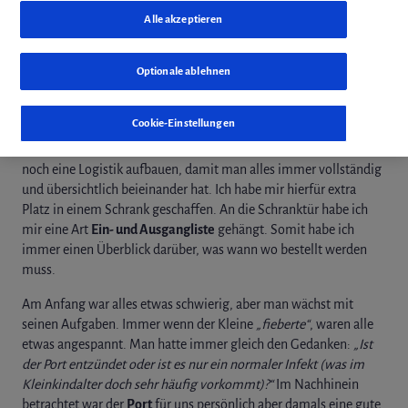
Alle akzeptieren
weiterleiten
Optionale ablehnen
Mit einem Port zu leben, ist gar nicht so einfach. Man braucht schon
einiges an Zubehör, um so einen Port erfolgreich bedienen zu können.
Cookie-Einstellungen
Und dann muss man sich für die ganzen
Port-Utensilien
auch
noch eine Logistik aufbauen, damit man alles immer vollständig
und übersichtlich beieinander hat. Ich habe mir hierfür extra
Platz in einem Schrank geschaffen. An die Schranktür habe ich
mir eine Art
Ein- und Ausgangliste
gehängt. Somit habe ich
immer einen Überblick darüber, was wann wo bestellt werden
muss.
Am Anfang war alles etwas schwierig, aber man wächst mit
seinen Aufgaben. Immer wenn der Kleine
„fieberte“
, waren alle
etwas angespannt. Man hatte immer gleich den Gedanken:
„Ist
der Port entzündet oder ist es nur ein normaler Infekt (was im
Kleinkindalter doch sehr häufig vorkommt)?“
Im Nachhinein
betrachtet war der
Port
für uns persönlich aber damals eine gute