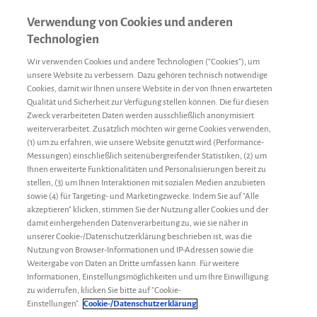
Verwendung von Cookies und anderen
Technologien
Wir verwenden Cookies und andere Technologien (“Cookies”), um
unsere Website zu verbessern. Dazu gehören technisch notwendige
Cookies, damit wir Ihnen unsere Website in der von Ihnen erwarteten
Qualität und Sicherheit zur Verfügung stellen können. Die für diesen
Zweck verarbeiteten Daten werden ausschließlich anonymisiert
weiterverarbeitet. Zusätzlich möchten wir gerne Cookies verwenden,
(1) um zu erfahren, wie unsere Website genutzt wird (Performance-
Messungen) einschließlich seitenübergreifender Statistiken, (2) um
Ihnen erweiterte Funktionalitäten und Personalisierungen bereit zu
stellen, (3) um Ihnen Interaktionen mit sozialen Medien anzubieten
sowie (4) für Targeting- und Marketingzwecke. Indem Sie auf "Alle
akzeptieren" klicken, stimmen Sie der Nutzung aller Cookies und der
damit einhergehenden Datenverarbeitung zu, wie sie näher in
unserer Cookie-/Datenschutzerklärung beschrieben ist, was die
Nutzung von Browser-Informationen und IP-Adressen sowie die
Weitergabe von Daten an Dritte umfassen kann. Für weitere
Informationen, Einstellungsmöglichkeiten und um Ihre Einwilligung
zu widerrufen, klicken Sie bitte auf "Cookie-
Therapiewechsel
Tanja
30. August 2018
Einstellungen".
Cookie-/Datenschutzerklärung
Alltag mit Hämophilie: Ein Leben mit Port