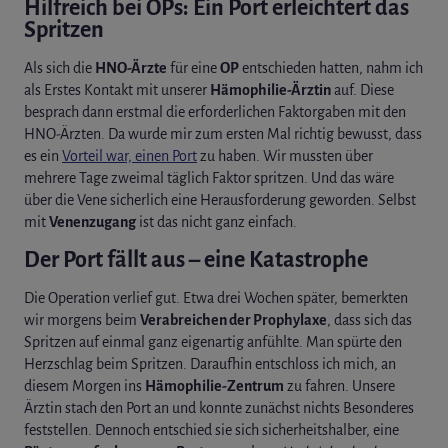
Hilfreich bei OPs: Ein Port erleichtert das
Spritzen
Als sich die
HNO-Ärzte
für eine
OP
entschieden hatten, nahm ich
als Erstes Kontakt mit unserer
Hämophilie-Ärztin
auf. Diese
besprach dann erstmal die erforderlichen Faktorgaben mit den
HNO-Ärzten. Da wurde mir zum ersten Mal richtig bewusst, dass
es ein
Vorteil war, einen Port
zu haben. Wir mussten über
mehrere Tage zweimal täglich Faktor spritzen. Und das wäre
über die Vene sicherlich eine Herausforderung geworden. Selbst
mit
Venenzugang
ist das nicht ganz einfach.
Der Port fällt aus – eine Katastrophe
Die Operation verlief gut. Etwa drei Wochen später, bemerkten
wir morgens beim
Verabreichen der Prophylaxe
, dass sich das
Spritzen auf einmal ganz eigenartig anfühlte. Man spürte den
Herzschlag beim Spritzen. Daraufhin entschloss ich mich, an
diesem Morgen ins
Hämophilie-Zentrum
zu fahren. Unsere
Ärztin stach den Port an und konnte zunächst nichts Besonderes
feststellen. Dennoch entschied sie sich sicherheitshalber, eine