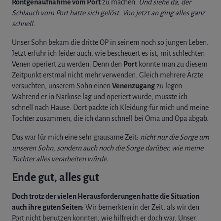
Röntgenaufnahme vom Port
zu machen.
Und siehe da, der
Schlauch vom Port hatte sich gelöst. Von jetzt an ging alles ganz
schnell.
Unser Sohn bekam die dritte OP in seinem noch so jungen Leben.
Jetzt erfuhr ich leider auch, wie bescheuert es ist, mit schlechten
Venen operiert zu werden. Denn den
Port
konnte man zu diesem
Zeitpunkt erstmal nicht mehr verwenden. Gleich mehrere Ärzte
versuchten, unserem Sohn einen
Venenzugang
zu legen.
Während er in Narkose lag und operiert wurde, musste ich
schnell nach Hause. Dort packte ich Kleidung für mich und meine
Tochter zusammen, die ich dann schnell bei Oma und Opa abgab.
Das war für mich eine sehr grausame Zeit:
nicht nur die Sorge um
unseren Sohn, sondern auch noch die Sorge darüber, wie meine
Tochter alles verarbeiten würde.
Ende gut, alles gut
Doch trotz der vielen Herausforderungen hatte die Situation
auch ihre guten Seiten:
Wir bemerkten in der Zeit, als wir den
Port nicht benutzen konnten, wie hilfreich er doch war. Unser