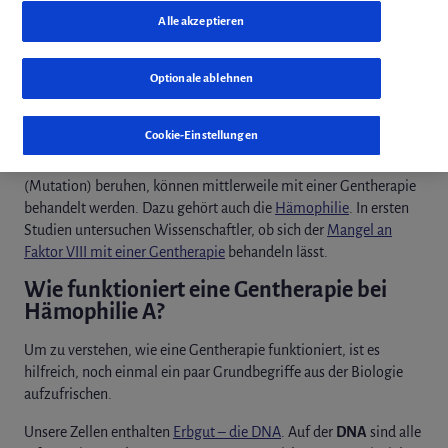
Alle akzeptieren
weiterleiten
Optionale ablehnen
Wie eine Gentherapie funktioniert und ob sie bei Hämophilie A
möglich ist, erfährst Du in diesem Beitrag.
Cookie-Einstellungen
Manche Krankheiten, die auf einer Erbgutveränderung
(Mutation) beruhen, können mittlerweile mit einer Gentherapie
behandelt werden. Dazu gehört auch die
Hämophilie
. In ersten
Studien untersuchen Wissenschaftler, ob sich der
Mangel an
Faktor VIII mit einer Gentherapie
behandeln lässt.
Wie funktioniert eine Gentherapie bei
Hämophilie A?
Um zu verstehen, wie eine Gentherapie funktioniert, ist es
hilfreich, noch einmal ein paar Grundbegriffe aus der Biologie
aufzufrischen.
Unsere Zellen enthalten
Erbgut – die DNA
. Auf der
DNA
sind alle