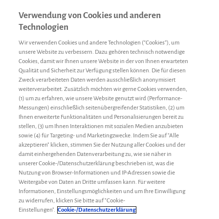
Verwendung von Cookies und anderen
Technologien
Wir verwenden Cookies und andere Technologien (“Cookies”), um
unsere Website zu verbessern. Dazu gehören technisch notwendige
Cookies, damit wir Ihnen unsere Website in der von Ihnen erwarteten
Qualität und Sicherheit zur Verfügung stellen können. Die für diesen
Zweck verarbeiteten Daten werden ausschließlich anonymisiert
weiterverarbeitet. Zusätzlich möchten wir gerne Cookies verwenden,
(1) um zu erfahren, wie unsere Website genutzt wird (Performance-
Messungen) einschließlich seitenübergreifender Statistiken, (2) um
Ihnen erweiterte Funktionalitäten und Personalisierungen bereit zu
stellen, (3) um Ihnen Interaktionen mit sozialen Medien anzubieten
sowie (4) für Targeting- und Marketingzwecke. Indem Sie auf "Alle
akzeptieren" klicken, stimmen Sie der Nutzung aller Cookies und der
damit einhergehenden Datenverarbeitung zu, wie sie näher in
unserer Cookie-/Datenschutzerklärung beschrieben ist, was die
Nutzung von Browser-Informationen und IP-Adressen sowie die
Weitergabe von Daten an Dritte umfassen kann. Für weitere
Informationen, Einstellungsmöglichkeiten und um Ihre Einwilligung
zu widerrufen, klicken Sie bitte auf "Cookie-
Forschung
Redaktion
3. März 2022
Einstellungen".
Cookie-/Datenschutzerklärung
Gentherapie bei Hämophilie A