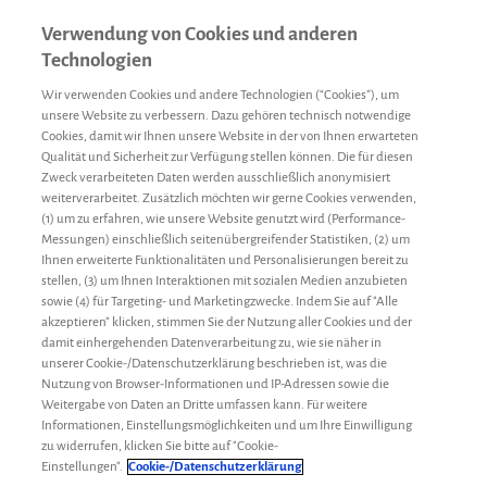
Verwendung von Cookies und anderen
Technologien
Wir verwenden Cookies und andere Technologien (“Cookies”), um
unsere Website zu verbessern. Dazu gehören technisch notwendige
Cookies, damit wir Ihnen unsere Website in der von Ihnen erwarteten
Qualität und Sicherheit zur Verfügung stellen können. Die für diesen
Zweck verarbeiteten Daten werden ausschließlich anonymisiert
weiterverarbeitet. Zusätzlich möchten wir gerne Cookies verwenden,
(1) um zu erfahren, wie unsere Website genutzt wird (Performance-
Messungen) einschließlich seitenübergreifender Statistiken, (2) um
Ihnen erweiterte Funktionalitäten und Personalisierungen bereit zu
stellen, (3) um Ihnen Interaktionen mit sozialen Medien anzubieten
sowie (4) für Targeting- und Marketingzwecke. Indem Sie auf "Alle
akzeptieren" klicken, stimmen Sie der Nutzung aller Cookies und der
damit einhergehenden Datenverarbeitung zu, wie sie näher in
unserer Cookie-/Datenschutzerklärung beschrieben ist, was die
Nutzung von Browser-Informationen und IP-Adressen sowie die
Weitergabe von Daten an Dritte umfassen kann. Für weitere
Informationen, Einstellungsmöglichkeiten und um Ihre Einwilligung
zu widerrufen, klicken Sie bitte auf "Cookie-
Einstellungen".
Cookie-/Datenschutzerklärung