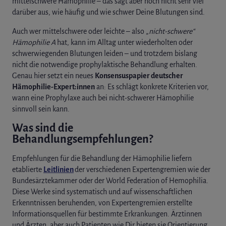
mittelschwere Hämophilie – das sagt aber noch nicht sehr viel
darüber aus, wie häufig und wie schwer Deine Blutungen sind.
Auch wer mittelschwere oder leichte – also „
nicht-schwere“
Hämophilie A
hat, kann im Alltag unter wiederholten oder
schwerwiegenden Blutungen leiden – und trotzdem bislang
nicht die notwendige prophylaktische Behandlung erhalten.
Genau hier setzt ein neues
Konsensuspapier deutscher
Hämophilie-Expert:innen
an: Es schlägt konkrete Kriterien vor,
wann eine Prophylaxe auch bei nicht-schwerer Hämophilie
sinnvoll sein kann.
Was sind die
Behandlungsempfehlungen?
Empfehlungen für die Behandlung der Hämophilie liefern
etablierte ​​
Leitlinien
der verschiedenen ​Expertengremien​ wie der
Bundesärztekammer oder der World Federation of Hemophilia.
Diese Werke sind systematisch und ​auf wissenschaftlichen
Erkenntnissen beruhenden, von Expertengremien ​erstellte
Informationsquellen für bestimmte Erkrankungen. Ärztinnen
und Ärzten, aber auch Patienten wie Dir bieten sie Orientierung ​