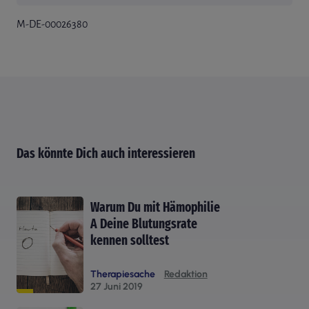
[1]
M-DE-00026380
Bundesärztekammer:
Querschnitts-Leitlinien (BÄK) zur
Therapie mit Blutkomponenten und Plasmaderivaten –
Gesamtnovelle 2020
Das könnte Dich auch interessieren
Warum Du mit Hämophilie
A Deine Blutungsrate
kennen solltest
Therapiesache
Redaktion
27 Juni 2019