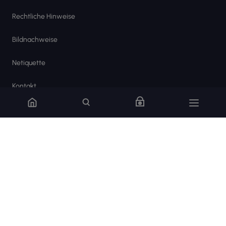
Rechtliche Hinweise
Bildnachweise
Netiquette
Kontakt
Cookie-Einstellungen
Roche Pharma AG, Chugai Pharma Germany GmbH. © 2026