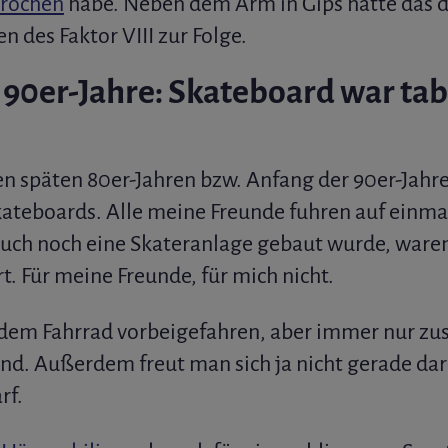
rochen
habe. Neben dem Arm in Gips hatte das d
 des Faktor VIII zur Folge.
 90er-Jahre: Skateboard war ta
den späten 80er-Jahren bzw. Anfang der 90er-Jahr
teboards. Alle meine Freunde fuhren auf einmal
auch noch eine Skateranlage gebaut wurde, ware
rt. Für meine Freunde, für mich nicht.
t dem Fahrrad vorbeigefahren, aber immer nur zu
end. Außerdem freut man sich ja nicht gerade da
rf.