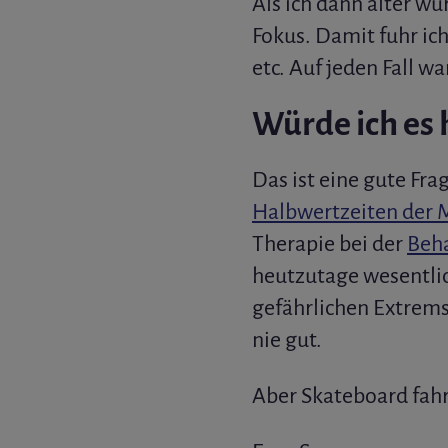
Als ich dann älter wu
Fokus. Damit fuhr ic
etc. Auf jeden Fall w
Würde ich es
Das ist eine gute Fr
Halbwertzeiten der
Therapie bei der
Beh
heutzutage wesentlic
gefährlichen Extrems
nie gut.
Aber Skateboard fahr