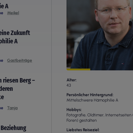
ie A
he
Meikel
eine Zukunft
hilie A
he
Gastbeiträge
n riesen Berg –
Alter
43
nderen
Persönlicher Hintergrund
xe
Mittelschwere Hämophilie A
he
Tanja
Hobbys
Fotografie, Oldtimer, Internetseite
Foren) gestalten
 Beziehung
Liebstes Reiseziel