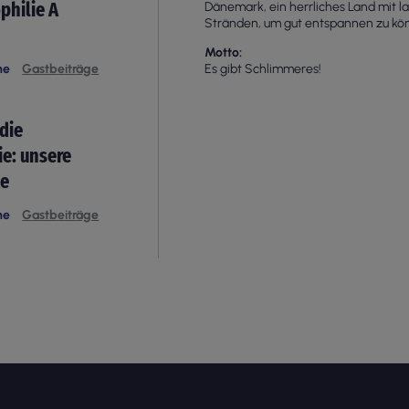
philie A
Dänemark, ein herrliches Land mit l
Stränden, um gut entspannen zu kö
Motto
he
Gastbeiträge
Es gibt Schlimmeres!
die
e: unsere
te
he
Gastbeiträge