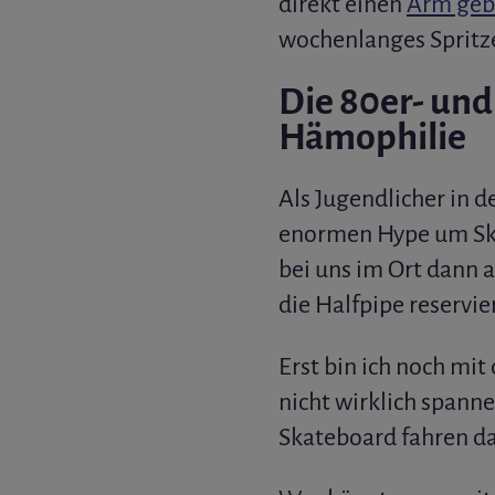
direkt einen
Arm geb
wochenlanges Spritzen
Die 80er- und
Hämophilie
Als Jugendlicher in 
enormen Hype um Ska
bei uns im Ort dann 
die Halfpipe reservie
Erst bin ich noch mi
nicht wirklich spann
Skateboard fahren da