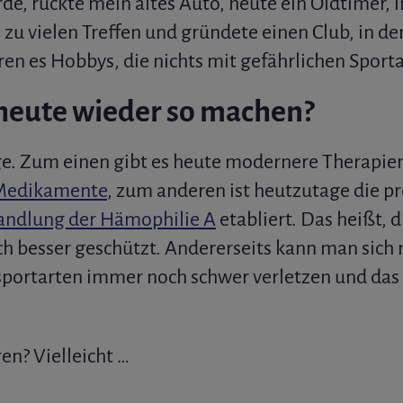
rde, rückte mein altes Auto, heute ein Oldtimer,
h zu vielen Treffen und gründete einen Club, in 
aren es Hobbys, die nichts mit gefährlichen Sport
 heute wieder so machen?
age. Zum einen gibt es heute modernere Therapie
 Medikamente
, zum anderen ist heutzutage die p
andlung der Hämophilie A
etabliert. Das heißt, 
h besser geschützt. Andererseits kann man sich n
portarten immer noch schwer verletzen und das 
en? Vielleicht …