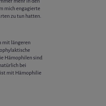
 immer mehr in den
dem mich engagierte
arten zu tun hatten.
n mit längeren
rophylaktische
die Hämophilen sind
atürlich bei
ist mit Hämophilie