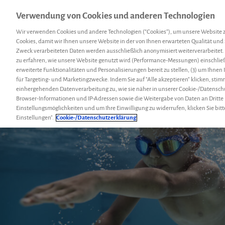
Verwendung von Cookies und anderen Technologien
Menü
Hemcoach
Suc
Wir verwenden Cookies und andere Technologien (“Cookies”), um unsere Website 
Cookies, damit wir Ihnen unsere Website in der von Ihnen erwarteten Qualität und 
Zweck verarbeiteten Daten werden ausschließlich anonymisiert weiterverarbeitet.
zu erfahren, wie unsere Website genutzt wird (Performance-Messungen) einschließl
erweiterte Funktionalitäten und Personalisierungen bereit zu stellen, (3) um Ihnen
für Targeting- und Marketingzwecke. Indem Sie auf "Alle akzeptieren" klicken, sti
einhergehenden Datenverarbeitung zu, wie sie näher in unserer Cookie-/Datensch
Browser-Informationen und IP-Adressen sowie die Weitergabe von Daten an Dritte
Einstellungsmöglichkeiten und um Ihre Einwilligung zu widerrufen, klicken Sie bitt
Einstellungen".
Cookie-/Datenschutzerklärung