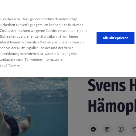
he
zu verbessern. Dazu gehören technisch notwendige
Sicherheit zur Verfügung stellen können. Die für diesen
 Zusätzlich möchten wir gerne Cookies verwenden, (1) um
ich seitenübergreifender Statistiken, (2) um Ihnen
Alle akzeptieren
 Interaktionen mit sozialen Medien anzubieten sowie (4)
mmen Sie der Nutzung aller Cookies und der damit
utzerklärung beschrieben ist, was die Nutzung von
 umfassen kann. Für weitere Informationen,
e auf "Cookie-
Hobby & Lifestyle
Sven
Svens 
Hämoph