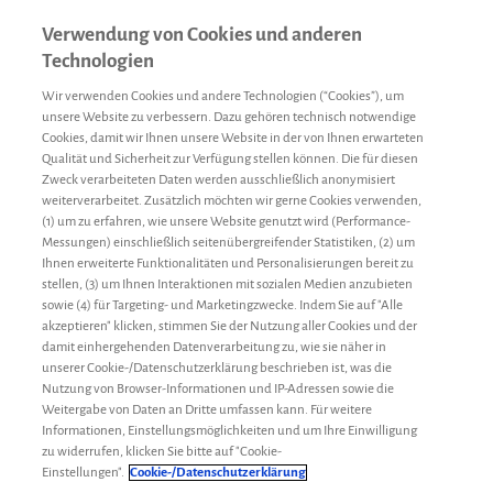
Verwendung von Cookies und anderen
Technologien
Wir verwenden Cookies und andere Technologien (“Cookies”), um
unsere Website zu verbessern. Dazu gehören technisch notwendige
Cookies, damit wir Ihnen unsere Website in der von Ihnen erwarteten
Qualität und Sicherheit zur Verfügung stellen können. Die für diesen
Zweck verarbeiteten Daten werden ausschließlich anonymisiert
weiterverarbeitet. Zusätzlich möchten wir gerne Cookies verwenden,
(1) um zu erfahren, wie unsere Website genutzt wird (Performance-
Messungen) einschließlich seitenübergreifender Statistiken, (2) um
Ihnen erweiterte Funktionalitäten und Personalisierungen bereit zu
stellen, (3) um Ihnen Interaktionen mit sozialen Medien anzubieten
sowie (4) für Targeting- und Marketingzwecke. Indem Sie auf "Alle
akzeptieren" klicken, stimmen Sie der Nutzung aller Cookies und der
damit einhergehenden Datenverarbeitung zu, wie sie näher in
unserer Cookie-/Datenschutzerklärung beschrieben ist, was die
Nutzung von Browser-Informationen und IP-Adressen sowie die
Weitergabe von Daten an Dritte umfassen kann. Für weitere
Informationen, Einstellungsmöglichkeiten und um Ihre Einwilligung
zu widerrufen, klicken Sie bitte auf "Cookie-
Sport & Ernährung
Gastbeiträge
5. September 2019
Einstellungen".
Cookie-/Datenschutzerklärung
Meine Top-5-Aktivitäten als Hämophilie-