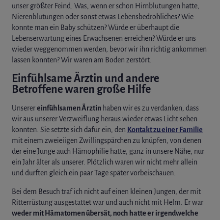
unser größter Feind. Was, wenn er schon Hirnblutungen hatte,
Nierenblutungen oder sonst etwas Lebensbedrohliches? Wie
konnte man ein Baby schützen? Würde er überhaupt die
Lebenserwartung eines Erwachsenen erreichen? Würde er uns
wieder weggenommen werden, bevor wir ihn richtig ankommen
lassen konnten? Wir waren am Boden zerstört.
Einfühlsame Ärztin und andere
Betroffene waren große Hilfe
Unserer
einfühlsamen Ärztin
haben wir es zu verdanken, dass
wir aus unserer Verzweiflung heraus wieder etwas Licht sehen
konnten. Sie setzte sich dafür ein, den
Kontakt zu einer Familie
mit einem zweieiigen Zwillingspärchen zu knüpfen, von denen
der eine Junge auch Hämophilie hatte, ganz in unsere Nähe, nur
ein Jahr älter als unserer. Plötzlich waren wir nicht mehr allein
und durften gleich ein paar Tage später vorbeischauen.
Bei dem Besuch traf ich nicht auf einen kleinen Jungen, der mit
Ritterrüstung ausgestattet war und auch nicht mit Helm. Er war
weder mit Hämatomen übersät, noch hatte er irgendwelche