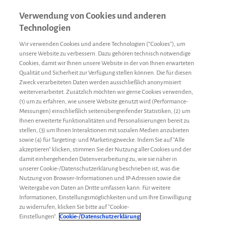
Verwendung von Cookies und anderen
Technologien
Wir verwenden Cookies und andere Technologien (“Cookies”), um
unsere Website zu verbessern. Dazu gehören technisch notwendige
Cookies, damit wir Ihnen unsere Website in der von Ihnen erwarteten
Qualität und Sicherheit zur Verfügung stellen können. Die für diesen
Zweck verarbeiteten Daten werden ausschließlich anonymisiert
weiterverarbeitet. Zusätzlich möchten wir gerne Cookies verwenden,
(1) um zu erfahren, wie unsere Website genutzt wird (Performance-
Messungen) einschließlich seitenübergreifender Statistiken, (2) um
Ihnen erweiterte Funktionalitäten und Personalisierungen bereit zu
stellen, (3) um Ihnen Interaktionen mit sozialen Medien anzubieten
sowie (4) für Targeting- und Marketingzwecke. Indem Sie auf "Alle
akzeptieren" klicken, stimmen Sie der Nutzung aller Cookies und der
damit einhergehenden Datenverarbeitung zu, wie sie näher in
unserer Cookie-/Datenschutzerklärung beschrieben ist, was die
Nutzung von Browser-Informationen und IP-Adressen sowie die
Weitergabe von Daten an Dritte umfassen kann. Für weitere
Informationen, Einstellungsmöglichkeiten und um Ihre Einwilligung
zu widerrufen, klicken Sie bitte auf "Cookie-
Konduktorin
Conny
8. November 2023
Einstellungen".
Cookie-/Datenschutzerklärung
Wie ich von der schweren Hämophilie A meines