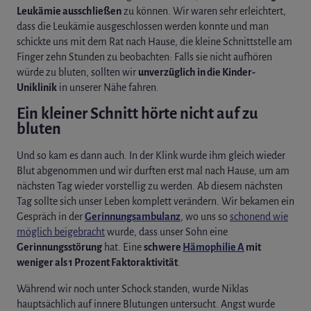
Leukämie ausschließen
zu können. Wir waren sehr erleichtert,
dass die Leukämie ausgeschlossen werden konnte und man
schickte uns mit dem Rat nach Hause, die kleine Schnittstelle am
Finger zehn Stunden zu beobachten: Falls sie nicht aufhören
würde zu bluten, sollten wir
unverzüglich in die Kinder-
Uniklinik
in unserer Nähe fahren.
Ein kleiner Schnitt hörte nicht auf zu
bluten
Und so kam es dann auch. In der Klink wurde ihm gleich wieder
Blut abgenommen und wir durften erst mal nach Hause, um am
nächsten Tag wieder vorstellig zu werden. Ab diesem nächsten
Tag sollte sich unser Leben komplett verändern. Wir bekamen ein
Gespräch in der
Gerinnungsambulanz
, wo uns so
schonend wie
möglich beigebracht
wurde, dass unser Sohn eine
Gerinnungsstörung
hat. Eine
schwere
Hämophilie A
mit
weniger als 1 Prozent Faktoraktivität
.
Während wir noch unter Schock standen, wurde Niklas
hauptsächlich auf innere Blutungen untersucht. Angst wurde