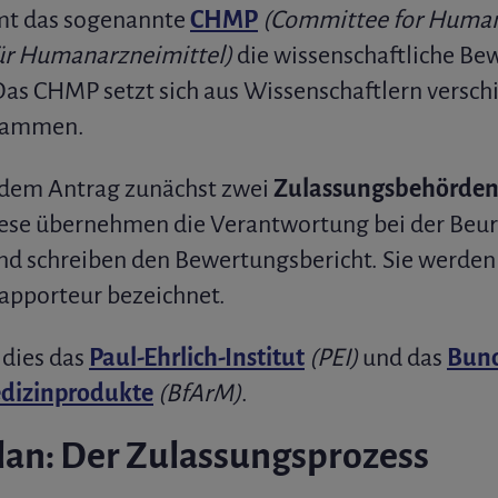
t das sogenannte
CHMP
(Committee for Human
für Humanarzneimittel)
die wissenschaftliche Be
as CHMP setzt sich aus Wissenschaftlern versch
usammen.
edem Antrag zunächst zwei
Zulassungsbehörde
iese übernehmen die Verantwortung bei der Beur
d schreiben den Bewertungsbericht. Sie werden i
apporteur bezeichnet.
 dies das
Paul-Ehrlich-Institut
(PEI)
und das
Bund
edizinprodukte
(BfArM)
.
lan: Der Zulassungsprozess