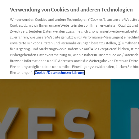
Verwendung von Cookies und anderen Technologien
Menü
Hemcoach
Suc
Wir verwenden Cookies und andere Technologien (“Cookies”), um unsere Website 
Cookies, damit wir Ihnen unsere Website in der von Ihnen erwarteten Qualität und 
Zweck verarbeiteten Daten werden ausschließlich anonymisiert weiterverarbeitet.
zu erfahren, wie unsere Website genutzt wird (Performance-Messungen) einschließl
erweiterte Funktionalitäten und Personalisierungen bereit zu stellen, (3) um Ihnen
für Targeting- und Marketingzwecke. Indem Sie auf "Alle akzeptieren" klicken, sti
einhergehenden Datenverarbeitung zu, wie sie näher in unserer Cookie-/Datensch
Browser-Informationen und IP-Adressen sowie die Weitergabe von Daten an Dritte
Einstellungsmöglichkeiten und um Ihre Einwilligung zu widerrufen, klicken Sie bitt
Einstellungen".
Cookie-/Datenschutzerklärung