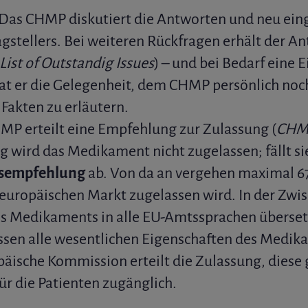
 Das CHMP diskutiert die Antworten und neu ein
stellers. Bei weiteren Rückfragen erhält der Ant
List of Outstandig Issues
) – und bei Bedarf eine 
hat er die Gelegenheit, dem CHMP persönlich noc
Fakten zu erläutern.
P erteilt eine Empfehlung zur Zulassung (
CHMP
wird das Medikament nicht zugelassen; fällt sie 
sempfehlung
ab. Von da an vergehen maximal 67
uropäischen Markt zugelassen wird. In der Zwis
s Medikaments in alle EU-Amtssprachen überset
assen alle wesentlichen Eigenschaften des Med
äische Kommission erteilt die Zulassung, diese g
ür die Patienten zugänglich.