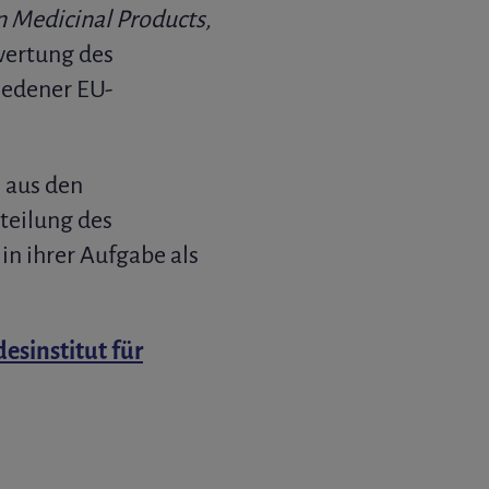
 Medicinal Products,
wertung des
iedener EU-
n
aus den
teilung des
n ihrer Aufgabe als
esinstitut für