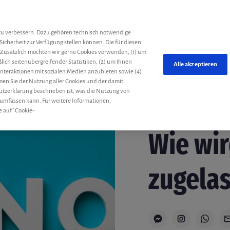
he
zu verbessern. Dazu gehören technisch notwendige
Sicherheit zur Verfügung stellen können. Die für diesen
 Zusätzlich möchten wir gerne Cookies verwenden, (1) um
ich seitenübergreifender Statistiken, (2) um Ihnen
Alle akzeptieren
 Interaktionen mit sozialen Medien anzubieten sowie (4)
mmen Sie der Nutzung aller Cookies und der damit
utzerklärung beschrieben ist, was die Nutzung von
 umfassen kann. Für weitere Informationen,
e auf "Cookie-
Forschung
Redaktion
Wie wi
zugela