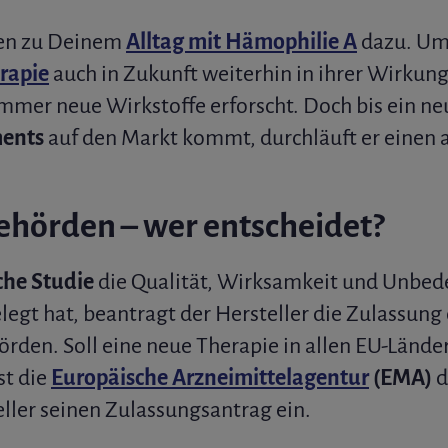
en zu Deinem
Alltag mit Hämophilie A
dazu. Um
rapie
auch in Zukunft weiterhin in ihrer Wirkung
mmer neue Wirkstoffe erforscht. Doch bis ein n
ments
auf den Markt kommt, durchläuft er einen
ehörden – wer entscheidet?
che Studie
die Qualität, Wirksamkeit und Unbede
legt hat, beantragt der Hersteller die Zulassun
rden. Soll eine neue Therapie in allen EU-Länder
st die
Europäische Arzneimittelagentur
(EMA)
d
eller seinen Zulassungsantrag ein.