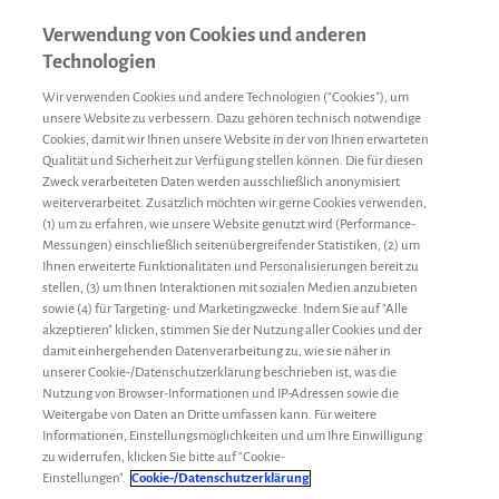
Verwendung von Cookies und anderen
Technologien
Wir verwenden Cookies und andere Technologien (“Cookies”), um
unsere Website zu verbessern. Dazu gehören technisch notwendige
Cookies, damit wir Ihnen unsere Website in der von Ihnen erwarteten
Qualität und Sicherheit zur Verfügung stellen können. Die für diesen
Zweck verarbeiteten Daten werden ausschließlich anonymisiert
weiterverarbeitet. Zusätzlich möchten wir gerne Cookies verwenden,
(1) um zu erfahren, wie unsere Website genutzt wird (Performance-
Messungen) einschließlich seitenübergreifender Statistiken, (2) um
Ihnen erweiterte Funktionalitäten und Personalisierungen bereit zu
stellen, (3) um Ihnen Interaktionen mit sozialen Medien anzubieten
sowie (4) für Targeting- und Marketingzwecke. Indem Sie auf "Alle
akzeptieren" klicken, stimmen Sie der Nutzung aller Cookies und der
damit einhergehenden Datenverarbeitung zu, wie sie näher in
unserer Cookie-/Datenschutzerklärung beschrieben ist, was die
Nutzung von Browser-Informationen und IP-Adressen sowie die
Weitergabe von Daten an Dritte umfassen kann. Für weitere
Informationen, Einstellungsmöglichkeiten und um Ihre Einwilligung
zu widerrufen, klicken Sie bitte auf "Cookie-
Prophylaxe
Redaktion
16. Februar 2022
Einstellungen".
Cookie-/Datenschutzerklärung
Hämophilie A – Therapie früher und heute