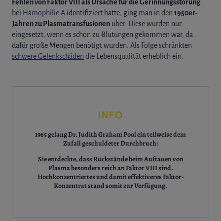
Fehlen von Faktor VIII als Ursache für die Gerinnungsstörung
bei
Hämophilie A
identifiziert hatte, ging man in den
1950er-
Jahren zu Plasmatransfusionen
über. Diese wurden nur
eingesetzt, wenn es schon zu Blutungen gekommen war, da
dafür große Mengen benötigt wurden. Als Folge schränkten
schwere Gelenkschäden
die Lebensqualität erheblich ein.
INFO
1965
gelang Dr. Judith Graham Pool ein
teilweise dem
Zufall geschuldeter Durchbruch
:
Sie entdeckte, dass Rückstände beim Auftauen von
Plasma besonders reich an Faktor VIII sind.
Hochkonzentriertes und damit effektiveres Faktor-
Konzentrat
stand somit zur Verfügung.