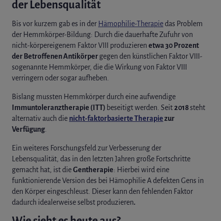
der Lebensqualität
Bis vor kurzem gab es in der
Hämophilie-Therapie
das Problem
der Hemmkörper-Bildung: Durch die dauerhafte Zufuhr von
nicht-körpereigenem Faktor VIII produzieren
etwa 30 Prozent
der Betroffenen Antikörper
gegen den künstlichen Faktor VIII-
sogenannte Hemmkörper, die die Wirkung von Faktor VIII
verringern oder sogar aufheben.
Bislang mussten Hemmkörper durch eine aufwendige
Immuntoleranztherapie (ITT)
beseitigt werden. Seit
2018
steht
alternativ auch die
nicht-faktorbasierte Therapie
zur
Verfügung
.
Ein weiteres Forschungsfeld zur Verbesserung der
Lebensqualität, das in den letzten Jahren große Fortschritte
gemacht hat, ist die
Gentherapie
: Hierbei wird eine
funktionierende Version des bei Hämophilie A defekten Gens in
den Körper eingeschleust. Dieser kann den fehlenden Faktor
dadurch idealerweise selbst produzieren
.
Wie sieht es heute aus?