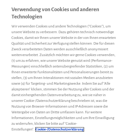
Verwendung von Cookies und anderen
Technologien
Wir verwenden Cookies und andere Technologien (“Cookies”), um
unsere Website zu verbessern. Dazu gehören technisch notwendige
Cookies, damit wir Ihnen unsere Website in der von Ihnen erwarteten
Qualität und Sicherheit zur Verfügung stellen können. Die für diesen
Zweck verarbeiteten Daten werden ausschließlich anonymisiert
weiterverarbeitet. Zusätzlich möchten wir gerne Cookies verwenden,
(1) um zu erfahren, wie unsere Website genutzt wird (Performance-
Messungen) einschließlich seitenübergreifender Statistiken, (2) um
Ihnen erweiterte Funktionalitäten und Personalisierungen bereit zu
stellen, (3) um Ihnen Interaktionen mit sozialen Medien anzubieten
sowie (4) für Targeting- und Marketingzwecke. Indem Sie auf "Alle
akzeptieren" klicken, stimmen Sie der Nutzung aller Cookies und der
damit einhergehenden Datenverarbeitung zu, wie sie näher in
unserer Cookie-/Datenschutzerklärung beschrieben ist, was die
Nutzung von Browser-Informationen und IP-Adressen sowie die
Weitergabe von Daten an Dritte umfassen kann. Für weitere
Informationen, Einstellungsmöglichkeiten und um Ihre Einwilligung
Sport & Ernährung
Redaktion
22. März 2018
zu widerrufen, klicken Sie bitte auf "Cookie-
Irrtümer zu Sport mit Hämophilie A
Einstellungen".
Cookie-/Datenschutzerklärung