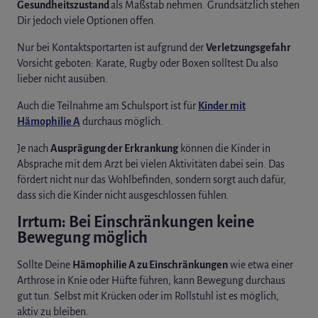
Gesundheitszustand
als Maßstab nehmen. Grundsätzlich stehen
Dir jedoch viele Optionen offen.
Nur bei Kontaktsportarten ist aufgrund der
Verletzungsgefahr
Vorsicht geboten: Karate, Rugby oder Boxen solltest Du also
lieber nicht ausüben.
Auch die Teilnahme am Schulsport ist für
Kinder mit
Hämophilie A
durchaus möglich.
Je nach
Ausprägung der Erkrankung
können die Kinder in
Absprache mit dem Arzt bei vielen Aktivitäten dabei sein. Das
fördert nicht nur das Wohlbefinden, sondern sorgt auch dafür,
dass sich die Kinder nicht ausgeschlossen fühlen.
Irrtum: Bei Einschränkungen keine
Bewegung möglich
Sollte Deine
Hämophilie A zu Einschränkungen
wie etwa einer
Arthrose in Knie oder Hüfte führen, kann Bewegung durchaus
gut tun. Selbst mit Krücken oder im Rollstuhl ist es möglich,
aktiv zu bleiben.