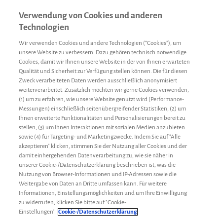
Verwendung von Cookies und anderen
Technologien
Wir verwenden Cookies und andere Technologien (“Cookies”), um
unsere Website zu verbessern. Dazu gehören technisch notwendige
Cookies, damit wir Ihnen unsere Website in der von Ihnen erwarteten
Qualität und Sicherheit zur Verfügung stellen können. Die für diesen
Zweck verarbeiteten Daten werden ausschließlich anonymisiert
weiterverarbeitet. Zusätzlich möchten wir gerne Cookies verwenden,
(1) um zu erfahren, wie unsere Website genutzt wird (Performance-
Messungen) einschließlich seitenübergreifender Statistiken, (2) um
Ihnen erweiterte Funktionalitäten und Personalisierungen bereit zu
stellen, (3) um Ihnen Interaktionen mit sozialen Medien anzubieten
sowie (4) für Targeting- und Marketingzwecke. Indem Sie auf "Alle
akzeptieren" klicken, stimmen Sie der Nutzung aller Cookies und der
damit einhergehenden Datenverarbeitung zu, wie sie näher in
unserer Cookie-/Datenschutzerklärung beschrieben ist, was die
Nutzung von Browser-Informationen und IP-Adressen sowie die
Weitergabe von Daten an Dritte umfassen kann. Für weitere
Informationen, Einstellungsmöglichkeiten und um Ihre Einwilligung
zu widerrufen, klicken Sie bitte auf "Cookie-
Therapiewechsel
Redaktion
28. Februar 2024
Einstellungen".
Cookie-/Datenschutzerklärung
Chronische Synovitis: Darum ist jede Blutung